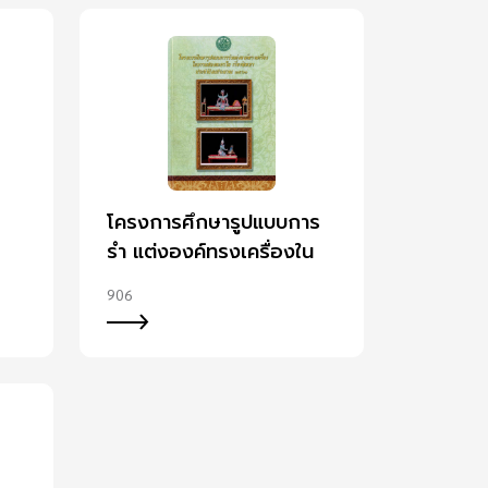
โครงการศึกษารูปแบบการ
รำ แต่งองค์ทรงเครื่องใน
ากล
การแสดง ละครใน เรื่อง
906
อิเหนา