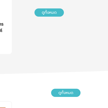
ดูทั้งหมด
าร
ค์
กอบ