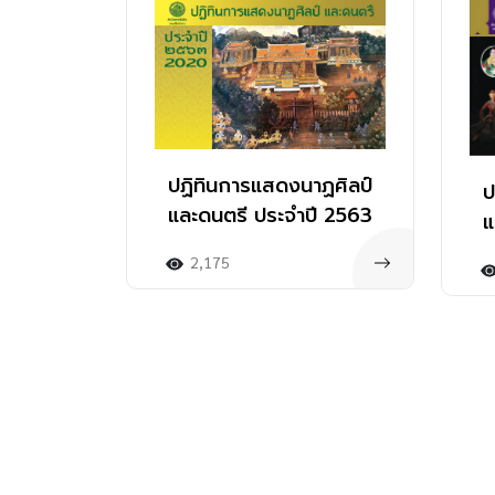
หนังสืออิเล็กทรอนิกส์
ปฏิทินการแสดงนาฏศิลป์
ป
และดนตรี ประจำปี 2563
แ
2,175