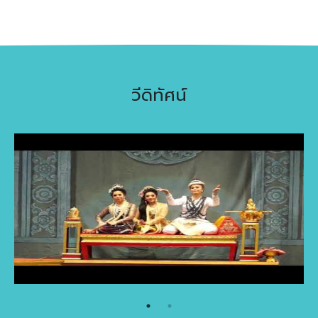
สีและลักษณะหัวโขน
5,233
วีดิทัศน์