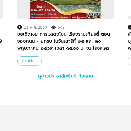
11 พ.ค. 2569
542
ขอเชิญชม การแสดงโขน เรื่องรามเกียรติ์ ตอน
ส
9
จองถนน - ยกรบ ในวันเสาร์ที่ ๒๓ และ ๓๐
บ
พฤษภาคม ๒๕๖๙ เวลา ๑๔.๐๐ น. ณ โรงละคร
พ
แห่งชาติภาคตะวันตก จังหวัดสุพรรณบุรี
ป
อ่านต่อ...
พ
ดูข่าวประชาสัมพันธ์ ทั้งหมด