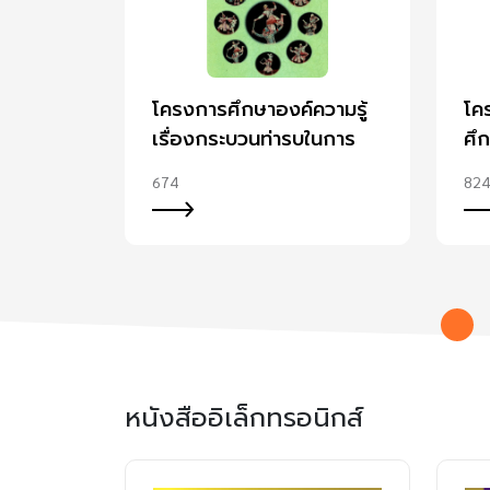
โครงการศึกษาองค์ความรู้
โค
เรื่องกระบวนท่ารบในการ
ศึ
แสดงโขน
คว
674
824
กา
นอ
25