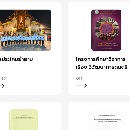
รประโคมย่ำยาม
โครงการศึกษาวิชาการ
เรื่อง วิวัฒนาการดนตรี
ตะวันตก สู่วงดุริยางค์ส
119
691
กรมศิลปากร