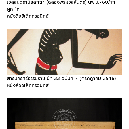
เวสฺสนฺตรานิสสกถา (ฉลองพระเวสสันดร) นพ.บ.760/1ก
ผูก 1ก
หนังสืออิเล็กทรอนิกส์
สารนครศรีธรรมราช ปีที่ 33 ฉบับที่ 7 (กรกฎาคม 2546)
หนังสืออิเล็กทรอนิกส์