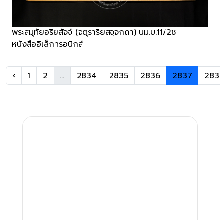
พระสมุทัยอริยสัจจ์ (จตุราริยสจฺจกถา) นม.บ.11/2ช
หนังสืออิเล็กทรอนิกส์
‹
1
2
...
2834
2835
2836
2837
283