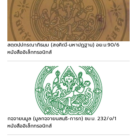
สตฺตปฺปกรณาภิธมฺม (สงฺคิณี-มหาปฎฐาน) อย.บ.90/6
หนังสืออิเล็กทรอนิกส์
กจฺจายนมูล (มูลกจฺจายนสนฺธิ-การก) ชบ.บ. 232/ง/1
หนังสืออิเล็กทรอนิกส์