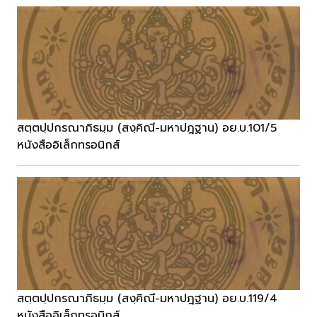
สตฺตปฺปกรณาภิธมฺม (สงฺคิณี-มหาปฎฐาน) อย.บ.101/5
หนังสืออิเล็กทรอนิกส์
สตฺตปฺปกรณาภิธมฺม (สงฺคิณี-มหาปฎฐาน) อย.บ.119/4
หนังสืออิเล็กทรอนิกส์