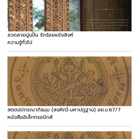
ลวดลายปูนปั้น รักร้อยแข้งสิงห์
ความรู้ทั่วไป
สตฺตปฺปกรณาภิธมฺม (สงฺคิณี-มหาปฎฐาน) อย.บ.67/7
หนังสืออิเล็กทรอนิกส์