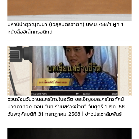
มหานิปาตฺวณฺณนา (เวสฺสนตรชาตก) นพ.บ.758/1 ผูก 1
หนังสืออิเล็กทรอนิกส์
ชวนย้อนวันวานละครไทยในอดีต ขอเชิญชมละครโทรทัศน์
ปากกาทอง ตอน “บทเรียนสร้างชีวิต” วันศุกร์ 1 ส.ค. 68
วันพฤหัสบดีที่ 31 กรกฎาคม 2568 | ข่าวประชาสัมพันธ์