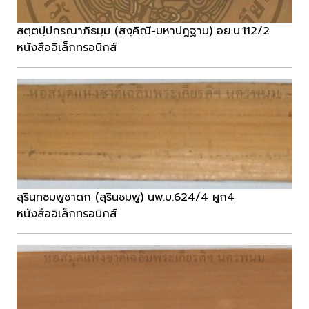
สตฺตปฺปกรณาภิธมฺม (สงฺคิณี-มหาปฎฐาน) อย.บ.112/2
หนังสืออิเล็กทรอนิกส์
สุรินฺทชมพูชาดก (สุรินชมพู) นพ.บ.624/4 ผูก4
หนังสืออิเล็กทรอนิกส์