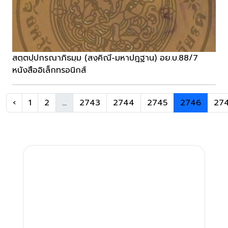
สตฺตปฺปกรณาภิธมฺม (สงฺคิณี-มหาปฎฐาน) อย.บ.88/7
หนังสืออิเล็กทรอนิกส์
‹
1
2
...
2743
2744
2745
2746
27