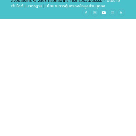
สงวนลิขสิทธิ์ © 2563 กรมศิลปากร. กระทรวงวัฒนธรรม -
นโยบาย
เว็บไซต์
|
มาตรฐาน
|
นโยบายการคุ้มครองข้อมูลส่วนบุคคล