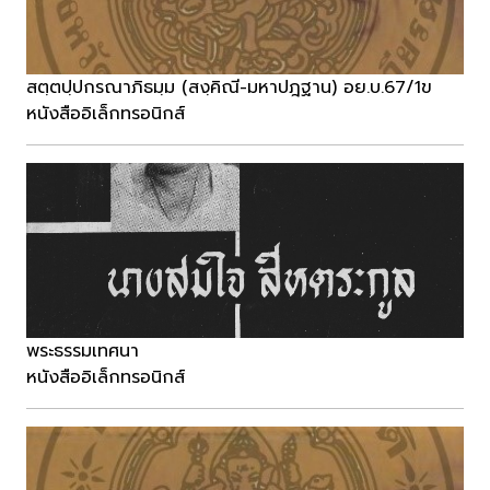
สตฺตปฺปกรณาภิธมฺม (สงฺคิณี-มหาปฎฐาน) อย.บ.67/1ข
หนังสืออิเล็กทรอนิกส์
พระธรรมเทศนา
หนังสืออิเล็กทรอนิกส์