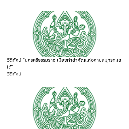
วีดิทัศน์ "นครศรีธรรมราช เมืองท่าสำคัญแห่งคาบสมุทรทะเล
ใต้"
วีดิทัศน์