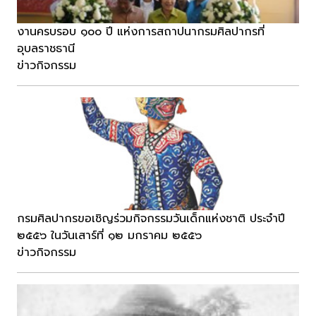
งานครบรอบ ๑๐๐ ปี แห่งการสถาปนากรมศิลปากรที่
อุบลราชธานี
ข่าวกิจกรรม
กรมศิลปากรขอเชิญร่วมกิจกรรมวันเด็กแห่งชาติ ประจำปี
๒๕๕๖ ในวันเสาร์ที่ ๑๒ มกราคม ๒๕๕๖
ข่าวกิจกรรม