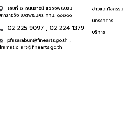
เลขที่ ๒ ถนนราชินี แขวงพระบรม
ข่าวและกิจกรรม
มหาราชวัง เขตพระนคร กทม. ๑๐๒๐๐
นิทรรศการ
02 225 9097 , 02 224 1379
บริการ
pfasarabun@finearts.go.th ,
dramatic_art@finearts.go.th
จำนวนผู้เข้าชม 504,316 คน
รวงวัฒนธรรม -
นโยบายเว็บไซต์
|
มาตรฐาน
|
นโยบายการคุ้มครอง