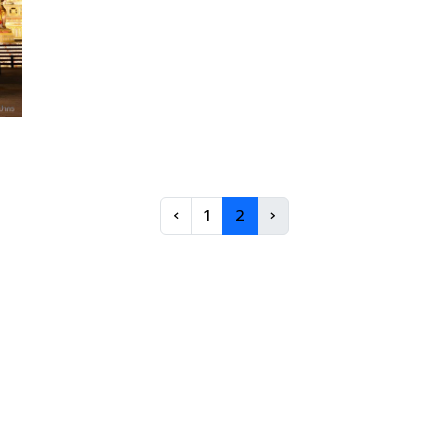
‹
1
2
›