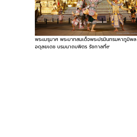
พระเมรุมาศ พระบาทสมเด็จพระปรมินทรมหาภูมิพล
อดุลยเดช บรมนาถบพิตร รัชกาลที่๙