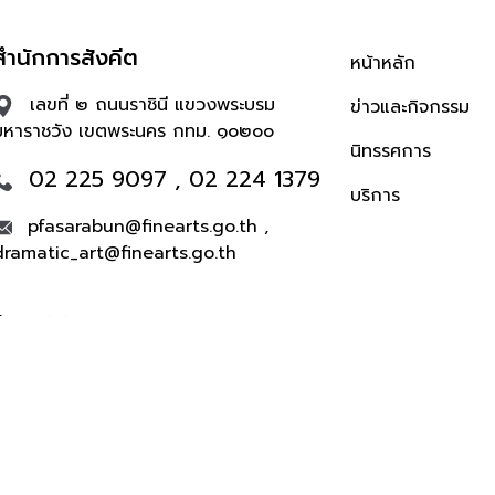
สำนักการสังคีต
หน้าหลัก
เลขที่ ๒ ถนนราชินี แขวงพระบรม
ข่าวและกิจกรรม
มหาราชวัง เขตพระนคร กทม. ๑๐๒๐๐
นิทรรศการ
02 225 9097 , 02 224 1379
บริการ
pfasarabun@finearts.go.th ,
dramatic_art@finearts.go.th
จำนวนผู้เข้าชม 504,316 คน