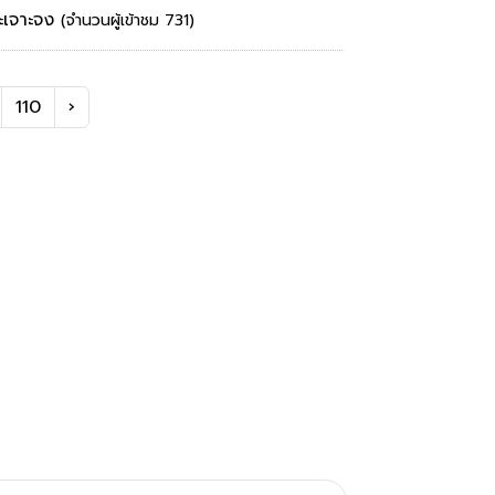
าะเจาะจง
(จำนวนผู้เข้าชม 731)
110
›