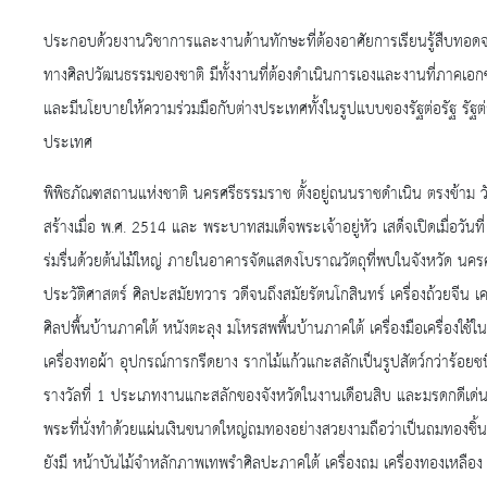
ประกอบด้วยงานวิชาการและงานด้านทักษะที่ต้องอาศัยการเรียนรู้สืบทอดจาก
ทางศิลปวัฒนธรรมของชาติ มีทั้งงานที่ต้องดำเนินการเองและงานที่ภาคเอกช
และมีนโยบายให้ความร่วมมือกับต่างประเทศทั้งในรูปแบบของรัฐต่อรัฐ รั
ประเทศ
พิพิธภัณฑสถานแห่งชาติ นครศรีธรรมราช ตั้งอยู่ถนนราชดำเนิน ตรงข้าม
สร้างเมื่อ พ.ศ. 2514 และ พระบาทสมเด็จพระเจ้าอยู่หัว เสด็จเปิดเมื่อว
ร่มรื่นด้วยต้นไม้ใหญ่ ภายในอาคารจัดแสดงโบราณวัตถุที่พบในจังหวัด นคร
ประวัติศาสตร์ ศิลปะสมัยทวาร วดีจนถึงสมัยรัตนโกสินทร์ เครื่องถ้วยจีน เค
ศิลปพื้นบ้านภาคใต้ หนังตะลุง มโหรสพพื้นบ้านภาคใต้ เครื่องมือเครื่องใช
เครื่องทอผ้า อุปกรณ์การกรีดยาง รากไม้แก้วแกะสลักเป็นรูปสัตว์กว่าร้อยชนิด
รางวัลที่ 1 ประเภทงานแกะสลักของจังหวัดในงานเดือนสิบ และมรดกดีเด่นข
พระที่นั่งทำด้วยแผ่นเงินขนาดใหญ่ถมทองอย่างสวยงามถือว่าเป็นถมทองชิ้นเ
ยังมี หน้าบันไม้จำหลักภาพเทพรำศิลปะภาคใต้ เครื่องถม เครื่องทองเหลือ