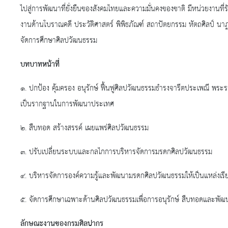
ไปสู่การพัฒนาที่ยั่งยืนของสังคมไทยและความมั่นคงของชาติ มีหน่วยงานที
งานด้านโบราณคดี ประวัติศาสตร์ พิพิธภัณฑ์ สถาปัตยกรรม หัตถศิลป์ นา
จัดการศึกษาศิลปวัฒนธรรม
บทบาทหน้าที่
๑. ปกป้อง คุ้มครอง อนุรักษ์ ฟื้นฟูศิลปวัฒนธรรมธำรงจารีตประเพณี พระรา
เป็นรากฐานในการพัฒนาประเทศ
๒. สืบทอด สร้างสรรค์ เผยแพร่ศิลปวัฒนธรรม
๓. ปรับเปลี่ยนระบบและกลไกการบริหารจัดการมรดกศิลปวัฒนธรรม
๔. บริหารจัดการองค์ความรู้และพัฒนามรดกศิลปวัฒนธรรมให้เป็นแหล่งเรียน
๕. จัดการศึกษาเฉพาะด้านศิลปวัฒนธรรมเพื่อการอนุรักษ์ สืบทอดและพัฒนา
ลักษณะงานของกรมศิลปากร