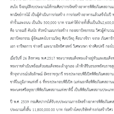
สนใจ จึงอนุมัติงบประมาณให้กรมศิลปากรจัดสร้างอาคารพิพิธภัณฑสถานแห่
พาณิชย์การไม้ เป็นผู้ดำเนินการก่อสร้าง การก่อสร้างอาคารแล้วเสร็จในป
ทำรั้วและถนน เป็นเงิน 500,000 บาท รวมค่าใช้จ่ายทั้งสิ้นเป็นเงิน2,
คือ นายเมธี คันธโร หัวหน้าแผนกก่อสร้าง กองสถาปัตยกรรม วิศวผู้คำนวณ
สถาปัตยกรรม ผู้จัดแสดงโบราณวัตถุ ศิลปวัตถุ คือนางจิรา จงกล ภัณฑารั
เอก จารีพลการ ช่างตรี และนายอิทธิศาสตร์ วิเศษวงษา ช่างศิลปตรี กอง
เมื่อวันที่ 26 สิงหาคม พ.ศ.2517 พระบาทสมเด็จพระเจ้าอยู่หัวและสมเด็จพ
พระราชดำเนินพร้อมด้วยสมเด็จพระเจ้าลูกเธอ เจ้าฟ้าสิรินธรเทพรัตนราชสุ
ฟ้าจุฬาภรณ์วลัยลักษณ์ อัครราชกุมารี ทรงประกอบพิธีเปิดพิพิธภัณฑสถา
ชาติในภูมิภาคแห่งที่ 6 ที่ทรงประกอบพิธีเปิด (แห่งแรกคือพิพิธภัณฑสถาน
พระนครศรีอยุธยา)พิพิธภัณฑสถานแห่งชาตินี้ เป็นพิพิธภัณฑสถานประเภ
ปี พ.ศ. 2539 กรมศิลปากรได้รับงบประมาณการจัดสร้างอาคารพิพิธภัณฑสถา
ประมาณทั้งสิ้น 11,800,000.00 บาท ก่อสร้างโดยบริษัทดำรงก่อสร้างวิศว