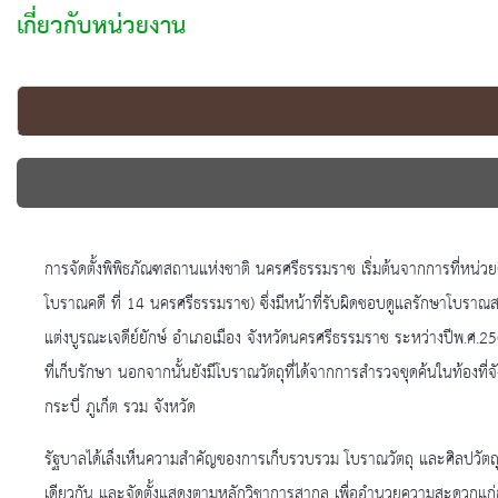
เกี่ยวกับหน่วยงาน
การจัดตั้งพิพิธภัณฑสถานแห่งชาติ นครศรีธรรมราช เริ่มต้นจากการที่หน่ว
โบราณคดี ที่ 14 นครศรีธรรมราช) ซึ่งมีหน้าที่รับผิดชอบดูแลรักษาโบร
แต่งบูรณะเจดีย์ยักษ์ อำเภอเมือง จังหวัดนครศรีธรรมราช ระหว่างปีพ.ศ.
ที่เก็บรักษา นอกจากนั้นยังมีโบราณวัตถุที่ได้จากการสำรวจขุดค้นในท้องที
กระบี่ ภูเก็ต รวม จังหวัด
รัฐบาลได้เล็งเห็นความสำคัญของการเก็บรวบรวม โบราณวัตถุ และศิลปวัตถุ
เดียวกัน และจัดตั้งแสดงตามหลักวิชาการสากล เพื่ออำนวยความสะดวกแก่ก