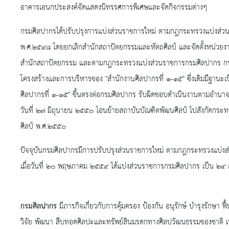
อาคารเอนกประสงค์จัดแสดงนิทรรศการพิเศษและจัดกิจกรรมต่างๆ
กรมศิลปากรได้ปรับปรุงการแบ่งส่วนราชการใหม่ ตามกฎกระทรวงแบ่งส่ว
พ.ศ.๒๕๔๘ โดยยกเลิกสำนักสถาปัตยกรรมและหัตถศิลป์ และจัดตั้งหน่วยงานใ
สำนักสถาปัตยกรรม และตามกฎกระทรวงแบ่งส่วนราชการกรมศิลปากร กระท
โครงสร้างและการบริหารของ "สำนักงานศิลปากรที่ ๑-๑๕" ซึ่งเดิมมีฐานะเ
ศิลปากรที่ ๑-๑๕" ขึ้นตรงต่อกรมศิลปากร รับผิดชอบดำเนินงานตามอำนาจหน
วันที่ ๒๗ มิถุนายน ๒๕๕๐ โอนย้ายสถาบันบัณฑิตพัฒนศิลป์ ไปสังกัดกร
ศิลป์ พ.ศ.๒๕๕๐
ปัจจุบันกรมศิลปากรมีการปรับปรุงส่วนราชการใหม่ ตามกฎกระทรวงแบ่
เมื่อวันที่ ๒๐ พฤษภาคม ๒๕๕๔ ได้แบ่งส่วนราชการกรมศิลปากร เป็น ๒๔ สำ
กรมศิลปากร
มีภารกิจเกี่ยวกับการคุ้มครอง ป้องกัน อนุรักษ์ บำรุงรักษา ฟื
วิจัย พัฒนา สืบทอดศิลปะและทรัพย์สินมรดกทางศิลปวัฒนธรรมของชาติ เ