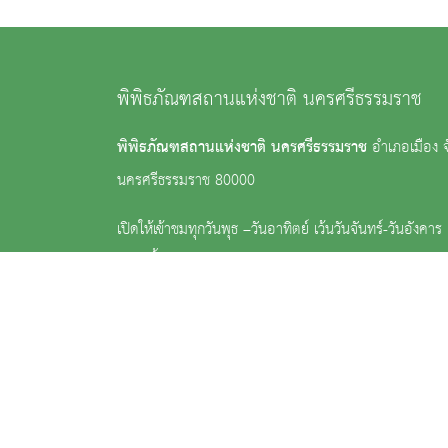
พิพิธภัณฑสถานแห่งชาติ นครศรีธรรมราช
พิพิธภัณฑสถานแห่งชาติ นครศรีธรรมราช
อำเภอเมือง จ
นครศรีธรรมราช 80000
เปิดให้เข้าชมทุกวันพุธ –วันอาทิตย์ เว้นวันจันทร์-วันอังคา
ฤกษ์ ตั้งแต่เวลา 09.00–16.00 น.
ค่าเข้าชมคนไทย 30 บาท ชาวต่างประเทศ 150 บาท
: 0 7534 1075, 0 7534 0419, 0 7535 6229
:
nm_nakonsrithammaraj@finearts.go.th