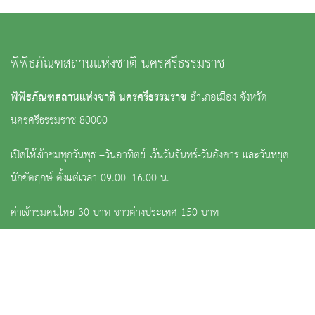
พิพิธภัณฑสถานแห่งชาติ นครศรีธรรมราช
พิพิธภัณฑสถานแห่งชาติ นครศรีธรรมราช
อำเภอเมือง จังหวัด
นครศรีธรรมราช 80000
เปิดให้เข้าชมทุกวันพุธ –วันอาทิตย์ เว้นวันจันทร์-วันอังคาร และวันหยุด
นักขัตฤกษ์ ตั้งแต่เวลา 09.00–16.00 น.
ค่าเข้าชมคนไทย 30 บาท ชาวต่างประเทศ 150 บาท
: 0 7534 1075, 0 7534 0419, 0 7535 6229
:
nm_nakonsrithammaraj@finearts.go.th