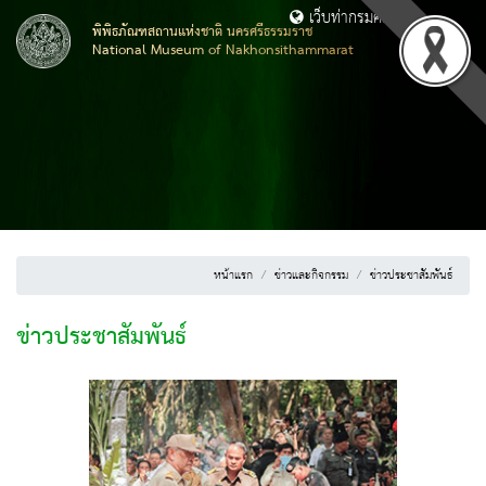
เว็บท่ากรมศิลปากร
พิพิธภัณฑสถานแห่งชาติ นครศรีธรรมราช
National Museum of Nakhonsithammarat
หน้าแรก
ข่าวและกิจกรรม
ข่าวประชาสัมพันธ์
ข่าวประชาสัมพันธ์