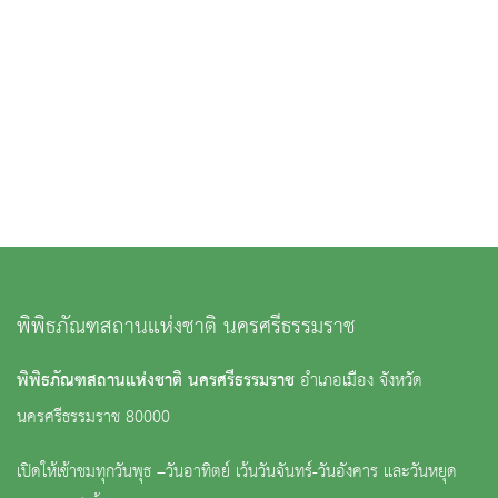
พิพิธภัณฑสถานแห่งชาติ นครศรีธรรมราช
พิพิธภัณฑสถานแห่งชาติ นครศรีธรรมราช
อำเภอเมือง จังหวัด
นครศรีธรรมราช 80000
เปิดให้เข้าชมทุกวันพุธ –วันอาทิตย์ เว้นวันจันทร์-วันอังคาร และวันหยุด