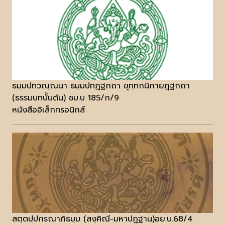
ธมฺมปทวณฺณนา ธมฺมปทฎฺฐกถา ขุทฺทกนิกายฎฺฐกถา
(ธรรมบทบั้นต้น) ชบ.บ 185/ก/9
หนังสืออิเล็กทรอนิกส์
สตฺตปฺปกรณาภิธมฺม (สงฺคิณี-มหาปฎฐาน)อย.บ.68/4