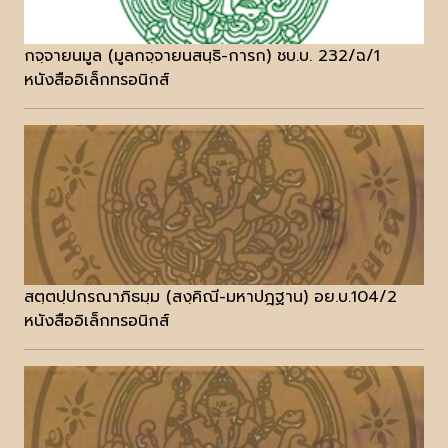
กจฺจายนมูล (มูลกจฺจายนสนฺธิ-การก) ชบ.บ. 232/ฉ/1
หนังสืออิเล็กทรอนิกส์
สตฺตปฺปกรณาภิธมฺม (สงฺคิณี-มหาปฎฐาน) อย.บ.104/2
หนังสืออิเล็กทรอนิกส์