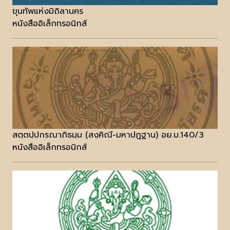
ขุนทัพแห่งมิถิลานคร
หนังสืออิเล็กทรอนิกส์
สตฺตปฺปกรณาภิธมฺม (สงฺคิณี-มหาปฎฐาน) อย.บ.140/3
หนังสืออิเล็กทรอนิกส์