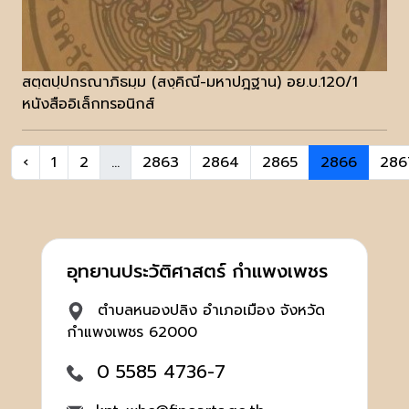
สตฺตปฺปกรณาภิธมฺม (สงฺคิณี-มหาปฎฐาน) อย.บ.120/1
หนังสืออิเล็กทรอนิกส์
‹
1
2
...
2863
2864
2865
2866
286
อุทยานประวัติศาสตร์ กำแพงเพชร
ตำบลหนองปลิง อำเภอเมือง จังหวัด
กำแพงเพชร 62000
0 5585 4736-7