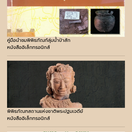
คู่มือนำชมพิพิธภัณท์ลุ่มน้ำป่าสัก
หนังสืออิเล็กทรอนิกส์
พิพิธภัณฑสถานแห่งชาติพระปฐมเจดีย์
หนังสืออิเล็กทรอนิกส์