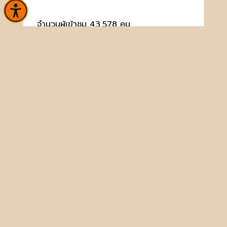
จำนวนผู้เข้าชม 43,578 คน
หน้าหลัก
ข่าวและกิจกรรม
ประชาชนควรรู้
ติดต่อเรา
เกี่ยวกับหน่วยงาน
คลังวิชาการ
บริการ