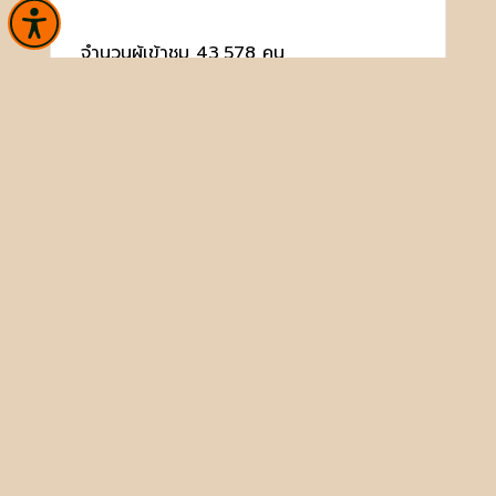
จำนวนผู้เข้าชม 43,578 คน
หน้าหลัก
ข่าวและกิจกรรม
ประชาชนควรรู้
ติดต่อเรา
เกี่ยวกับหน่วยงาน
คลังวิชาการ
บริการ