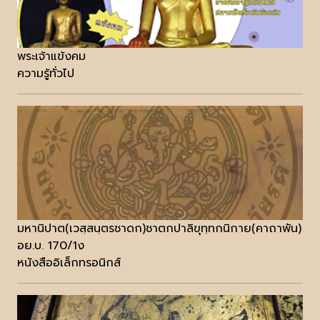
พระเจ้าแข้งคม
ความรู้ทั่วไป
มหานิปาต(เวสฺสนฺตรชาดก)ชาตกปาลิขุทฺทกนิกาย(คาถาพัน)
อย.บ. 170/1ง
หนังสืออิเล็กทรอนิกส์