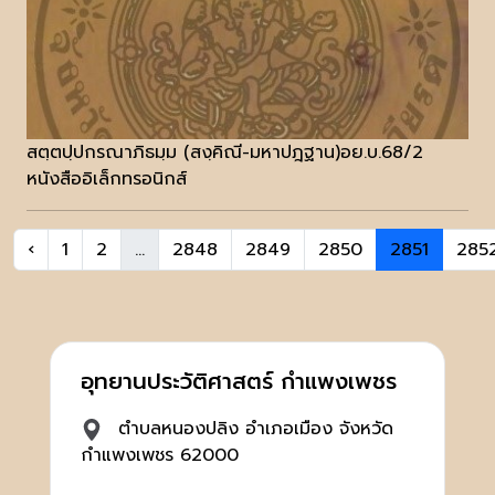
สตฺตปฺปกรณาภิธมฺม (สงฺคิณี-มหาปฎฐาน)อย.บ.68/2
หนังสืออิเล็กทรอนิกส์
‹
1
2
...
2848
2849
2850
2851
285
อุทยานประวัติศาสตร์ กำแพงเพชร
ตำบลหนองปลิง อำเภอเมือง จังหวัด
กำแพงเพชร 62000