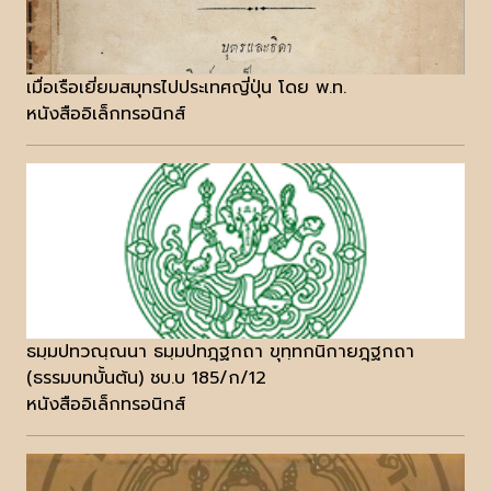
เมื่อเรือเยี่ยมสมุทรไปประเทศญี่ปุ่น โดย พ.ท.
หนังสืออิเล็กทรอนิกส์
ธมฺมปทวณฺณนา ธมฺมปทฎฺฐกถา ขุทฺทกนิกายฎฺฐกถา
(ธรรมบทบั้นต้น) ชบ.บ 185/ก/12
หนังสืออิเล็กทรอนิกส์