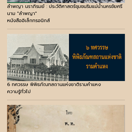
ลำพญา นราภิรมย์ : ประวัติศาสตร์ชุมชนริมแม่น้ำนครชัยศรี
นาม "ลำพญา"
หนังสืออิเล็กทรอนิกส์
6 ทศวรรษ พิพิธภัณฑสถานแห่งชาติรามคำแหง
ความรู้ทั่วไป