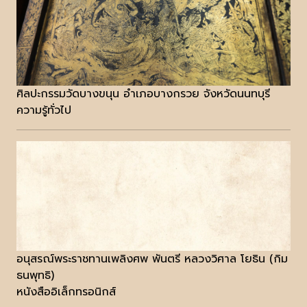
ศิลปะกรรมวัดบางขนุน อำเภอบางกรวย จังหวัดนนทบุรี
ความรู้ทั่วไป
อนุสรณ์พระราชทานเพลิงศพ พันตรี หลวงวิศาล โยธิน (กิม
ธนพุทธิ)
หนังสืออิเล็กทรอนิกส์