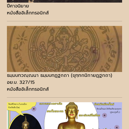
ปีศาจนิยาย
หนังสืออิเล็กทรอนิกส์
ธมฺมบทวณฺณนา ธมฺมบทฏฺฐกถา (ขุทฺทกนิกายฏฺฐกถา)
อย.บ. 327/15
หนังสืออิเล็กทรอนิกส์