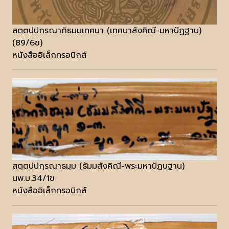
สตฺตปฺปกรณาภิธมฺมเทศนา (เทศนาสังคิณี-มหาปัฏฐาน)
(89/6ข)
หนังสืออิเล็กทรอนิกส์
สตฺตปปกฺรณาธมฺม (ธัมมสังคิณี-พระมหาปัฏบฐาน)
นพ.บ.34/1ข
หนังสืออิเล็กทรอนิกส์