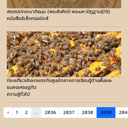
สตฺตปฺปกรณาภิธมฺม (พระสังคิณี-พระมหาปัฏฐาน)(15)
หนังสืออิเล็กทรอนิกส์
ท่องเที่ยวเชิงเกษตรกับศูนย์กลางการเรียนรู้ด้านผึ้งและ
แมลงเศรษฐกิจ
ความรู้ทั่วไป
‹
1
2
...
2836
2837
2838
2839
284