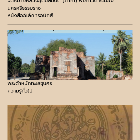
จดหมายหลวงอุดมสมบัติ (ภาค1) พงศาวดารเมือง
นครศรีธรรมราช
หนังสืออิเล็กทรอนิกส์
พระตำหนักทะเลชุบศร
ความรู้ทั่วไป