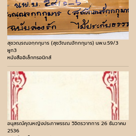
สุชวณฺรณจกฺกกุมาร (สุชวัณณจักกกุมาร) นพ.บ.59/3
ผูก3
หนังสืออิเล็กทรอนิกส์
อนุสรณ์คุณหญิงประภาพรรณ วิจิตรวาทการ 26 ธันวาคม
2536