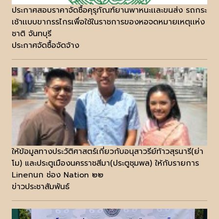
ประกาศสอบราคาจัดซื้อคุรุภัณฑ์ยานพาหนะเเละขนส่ง รถกระ
เช้าเเบบขากรรไกรเพื่อใช้ในราชการของหอจดหมายเหตุเเห่ง
ชาติ จันทบุรี
ประกาศจัดซื้อจัดจ้าง
ให้ข้อมูลทางประวัติศาสตร์เกี่ยวกับอนุสาวรีย์ท้าวสุรนารี(ย่า
โม) และประตูเมืองนครราชสีมา(ประตูชุมพล) ให้กับรายการ
Lineกนก ช่อง Nation ๒๒
ข่าวประชาสัมพันธ์