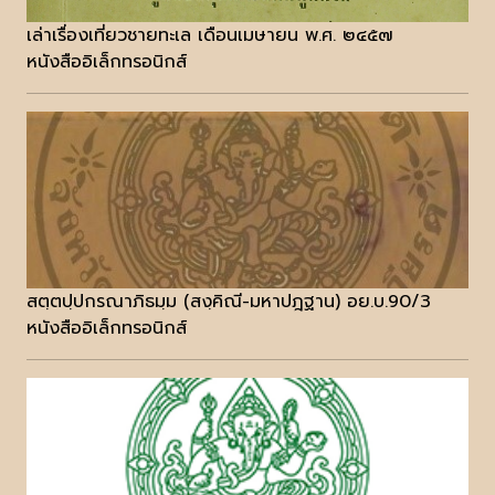
เล่าเรื่องเที่ยวชายทะเล เดือนเมษายน พ.ศ. ๒๔๕๗
หนังสืออิเล็กทรอนิกส์
สตฺตปฺปกรณาภิธมฺม (สงฺคิณี-มหาปฎฐาน) อย.บ.90/3
หนังสืออิเล็กทรอนิกส์