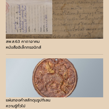
สพ.ส.63 คาถาอาคม
หนังสืออิเล็กทรอนิกส์
แผ่นทองคำสลักดุนรูปกิเลน
ความรู้ทั่วไป