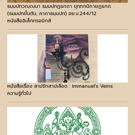
ธมฺมปทวณฺณนา ธมฺมปทฏธกถา ขุทฺทกนิกายฏธกถ
(ธมฺมปทขั้นต้น, คาถาธมฺมปท) อย.บ.244/12
หนังสืออิเล็กทรอนิกส์
หนังสือเรื่อง สาปรักสาปเลือด : Immanuel's Veins
ความรู้ทั่วไป