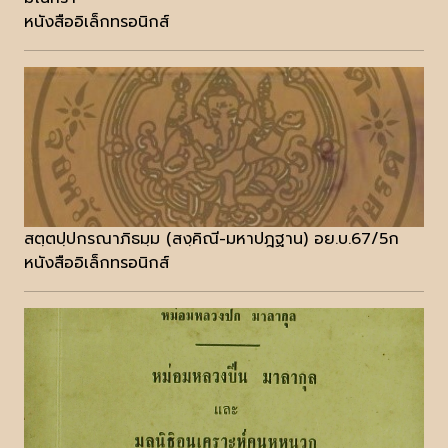
หนังสืออิเล็กทรอนิกส์
สตฺตปฺปกรณาภิธมฺม (สงฺคิณี-มหาปฎฐาน) อย.บ.67/5ก
หนังสืออิเล็กทรอนิกส์