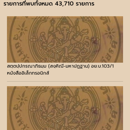
รายการที่พบทั้งหมด 43,710 รายการ
สตฺตปฺปกรณาภิธมฺม (สงฺคิณี-มหาปฎฐาน) อย.บ.103/1
หนังสืออิเล็กทรอนิกส์