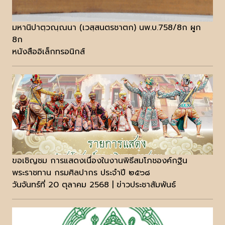
มหานิปาตฺวณฺณนา (เวสฺสนตรชาตก) นพ.บ.758/8ก ผูก
8ก
หนังสืออิเล็กทรอนิกส์
ขอเชิญชม การแสดงเนื่องในงานพิธีสมโภชองค์กฐิน
พระราชทาน กรมศิลปากร ประจำปี ๒๕๖๘
วันจันทร์ที่ 20 ตุลาคม 2568 | ข่าวประชาสัมพันธ์