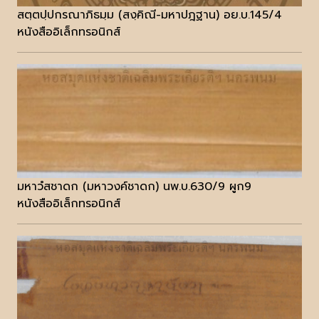
สตฺตปฺปกรณาภิธมฺม (สงฺคิณี-มหาปฎฐาน) อย.บ.145/4
หนังสืออิเล็กทรอนิกส์
มหาวํสชาดก (มหาวงค์ชาดก) นพ.บ.630/9 ผูก9
หนังสืออิเล็กทรอนิกส์