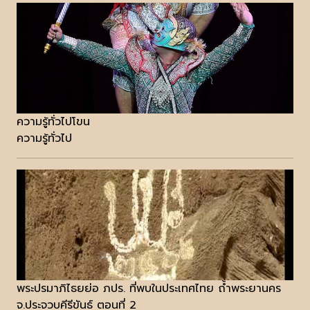
ความรู้ทั่วไปโขน
ความรู้ทั่วไป
พระปรมาภิไธยย่อ ภปร. ที่พบในประเทศไทย ถ้ำพระยานคร
จ.ประจวบคีรีขันธ์ ตอนที่ 2