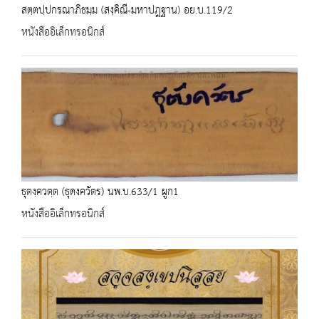
สตฺตปฺปกรณาภิธมฺม (สงฺคิณี-มหาปฎฐาน) อย.บ.119/2
หนังสืออิเล็กทรอนิกส์
ธุตงฺควตฺต (ธุดงควัตร) นพ.บ.633/1 ผูก1
หนังสืออิเล็กทรอนิกส์