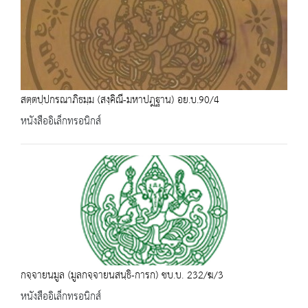
สตฺตปฺปกรณาภิธมฺม (สงฺคิณี-มหาปฎฐาน) อย.บ.90/4
หนังสืออิเล็กทรอนิกส์
กจฺจายนมูล (มูลกจฺจายนสนฺธิ-การก) ชบ.บ. 232/ฆ/3
หนังสืออิเล็กทรอนิกส์