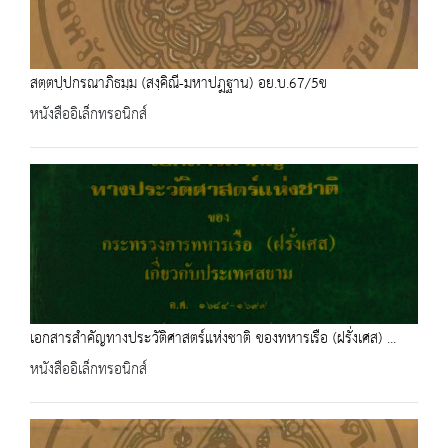
สตฺตปฺปกรณาภิธมฺม (สงฺคิณี-มหาปฎฐาน) อย.บ.67/5ข
หนังสืออิเล็กทรอนิกส์
เอกสารสำคัญทางประวัติศาสตร์แห่งชาติ ของทหารเรือ (ฝรั่งเศส) ...
หนังสืออิเล็กทรอนิกส์