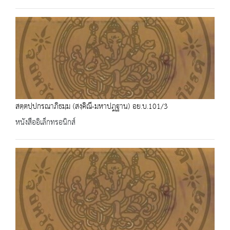
สตฺตปฺปกรณาภิธมฺม (สงฺคิณี-มหาปฎฐาน) อย.บ.101/3
หนังสืออิเล็กทรอนิกส์