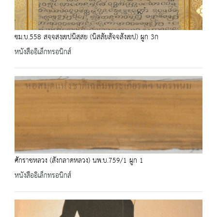
ชม.บ.558 สจฺจสงฺเขปนิสฺสย (นิสสัยสัจจสังเขป) ผูก 3ก
หนังสืออิเล็กทรอนิกส์
ศักราชหลวง (สังกลาดหลวง) นพ.บ.759/1 ผูก 1
หนังสืออิเล็กทรอนิกส์