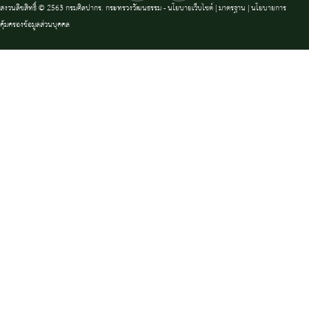
สงวนลิขสิทธิ์ © 2563 กรมศิลปากร. กระทรวงวัฒนธรรม -
นโยบายเว็บไซต์
|
มาตรฐาน
|
นโยบายการ
คุ้มครองข้อมูลส่วนบุคคล