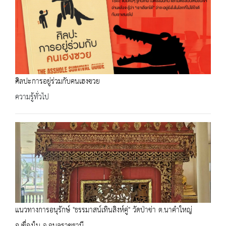
ศิลปะการอยู่ร่วมกับคนเฮงซวย
ความรู้ทั่วไป
แนวทางการอนุรักษ์ "ธรรมาสน์เทินสิงห์คู่" วัดป่าข่า ต.นาคำใหญ่
อ.เขื่องใน จ.อุบลราชธานี