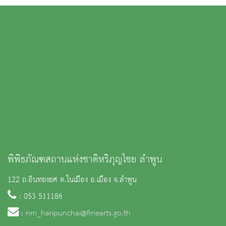
พิพิธภัณฑสถานแห่งชาติหริภุญไชย ลำพูน
122 ถ.อินทยงยศ ต.ในเมือง อ.เมือง จ.ลำพูน
: 053 511186
:
nm_haripunchai@finearts.go.th