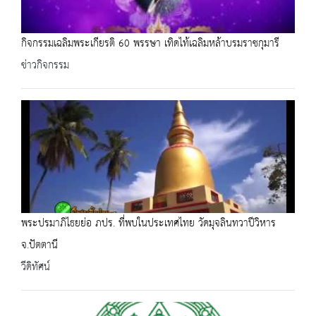
กิจกรรมเฉลิมพระเกียรติ 60 พรรษา เทิดไท้เฉลิมหล้าบรมราชกุมารี
ข่าวกิจกรรม
พระปรมาภิไธยย่อ ภปร. ที่พบในประเทศไทย วัดมุจลินทวาปีวิหาร
จ.ปัตตานี
วีดิทัศน์