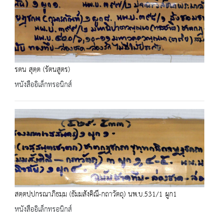
รตน สุตฺต (รัตนสูตร)
หนังสืออิเล็กทรอนิกส์
สตฺตปฺปกรณาภิธมฺม (ธัมมสังคิณี-กถาวัตถุ) นพ.บ.531/1 ผูก1
หนังสืออิเล็กทรอนิกส์