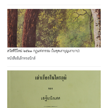
สวัสดีปีใหม่ ๒๕๒๑ กฏแห่งกรรม (ในชุดเงาบุญเงาบาป)
หนังสืออิเล็กทรอนิกส์