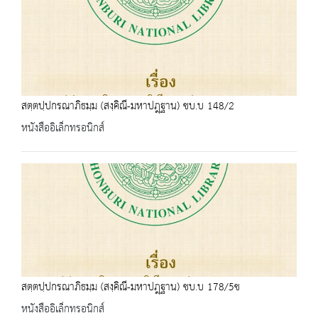
สตฺตปฺปกรณาภิธมฺม (สงฺคิณี-มหาปฎฺฐาน) ชบ.บ 148/2
หนังสืออิเล็กทรอนิกส์
สตฺตปฺปกรณาภิธมฺม (สงฺคิณี-มหาปฎฺฐาน) ชบ.บ 178/5ช
หนังสืออิเล็กทรอนิกส์