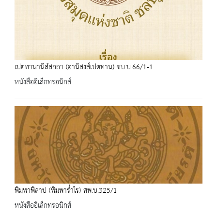
เปตทานานิสํสกถา (อานิสงส์เปตทาน) ชบ.บ.66/1-1
หนังสืออิเล็กทรอนิกส์
พิมฺพาพิลาป (พิมพาร่ำไร) สพ.บ.325/1
หนังสืออิเล็กทรอนิกส์