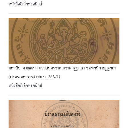
หนังสืออิเล็กทรอนิกส์
มหานิปาตวณฺณนา (เวสฺสนฺตรชาดก)ชาตกฎฐกถา ขุทฺทกนิกายฏฐกถา
(ทสพร-มหาราช) (สพ.บ. 263/1)
หนังสืออิเล็กทรอนิกส์