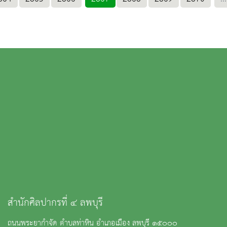
สำนักศิลปากรที่ ๔ ลพบุรี
ถนนพระยากำจัด ตำบลท่าหิน อำเภอเมือง ลพบุรี ๑๕๐๐๐