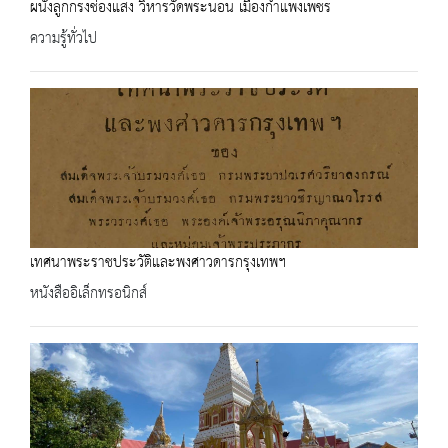
ผนังลูกกรงช่องแสง วิหารวัดพระนอน เมืองกำแพงเพชร
ความรู้ทั่วไป
เทศนาพระราชประวัติและพงศาวดารกรุงเทพฯ
หนังสืออิเล็กทรอนิกส์