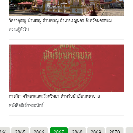
วัดธาตุเรณู บ้านเรณู ตำบลเรณู อำเภอเรณูนคร จังหวัดนครพนม
ความรู้ทั่วไป
กายวิภาควิทยาและสรีระวิทยา สำหรับนักเรียนพยาบาล
หนังสืออิเล็กทรอนิกส์
864
2865
2866
2867
2868
2869
2870
...