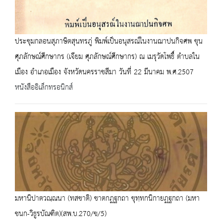
ประชุมกลอนสุภาษิตสุนทรภู่ พิมพ์เป็นอนุสรณ์ในงานฌาปนกิจศพ ขุน
ศุภลักษณ์ศึกษากร (เจียม ศุภลักษณ์ศึกษากร) ณ เมรุวัดโพธื์ ตำบลใน
เมือง อำเภอเมือง จังหวัดนครราชสีมา วันที่ 22 มีนาคม พ.ศ.2507
หนังสืออิเล็กทรอนิกส์
มหานิปาตวณฺณนา (ทสชาติ) ชาตกฏฐกถา ขุทฺทกนิกายฏฐกถา (มหา
ชนก-วิธูรบัณฑิต)(สพ.บ.270/ข/5)