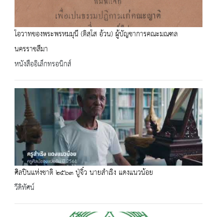
โอวาทของพระพรหมมุนี (ติสฺโส อ้วน) ผู้บัญชาการคณะมณฑล
นครราชสีมา
หนังสืออิเล็กทรอนิกส์
ศิลปินแห่งชาติ ๒๕๖๓ ปู่จิ๋ว นายสำเริง แดงแนวน้อย
วีดิทัศน์