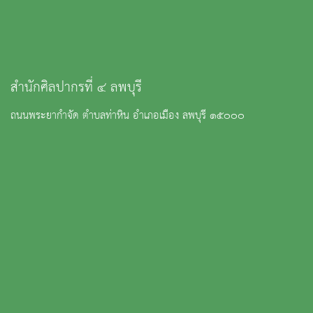
สำนักศิลปากรที่ ๔ ลพบุรี
ถนนพระยากำจัด ตำบลท่าหิน อำเภอเมือง ลพบุรี ๑๕๐๐๐