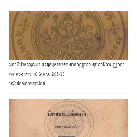
มหานิปาตวณฺณนา (เวสฺสนฺตรชาดก)ชาตกฎฐกถา ขุทฺทกนิกายฏฐกถา
(ทสพร-มหาราช) (สพ.บ. 263/1)
หนังสืออิเล็กทรอนิกส์