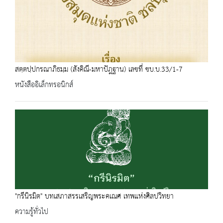
สตฺตปฺปกรณาภิธมฺม (สังคิณี-มหาปัฎฐาน) เลขที่ ชบ.บ.33/1-7
หนังสืออิเล็กทรอนิกส์
"กรีนิรมิต" บทเสภาสรรเสริญพระคเณศ เทพแห่งศิลปวิทยา
ความรู้ทั่วไป