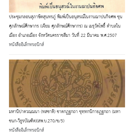
ประชุมกลอนสุภาษิตสุนทรภู่ พิมพ์เป็นอนุสรณ์ในงานฌาปนกิจศพ ขุน
ศุภลักษณ์ศึกษากร (เจียม ศุภลักษณ์ศึกษากร) ณ เมรุวัดโพธื์ ตำบลใน
เมือง อำเภอเมือง จังหวัดนครราชสีมา วันที่ 22 มีนาคม พ.ศ.2507
หนังสืออิเล็กทรอนิกส์
มหานิปาตวณฺณนา (ทสชาติ) ชาตกฏฐกถา ขุทฺทกนิกายฏฐกถา (มหา
ชนก-วิธูรบัณฑิต)(สพ.บ.270/ข/5)
หนังสืออิเล็กทรอนิกส์