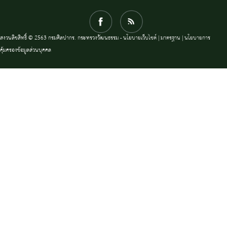
สงวนลิขสิทธิ์ © 2563 กรมศิลปากร. กระทรวงวัฒนธรรม -
นโยบายเว็บไซต์
|
มาตรฐาน
|
นโยบายการ
คุ้มครองข้อมูลส่วนบุคคล