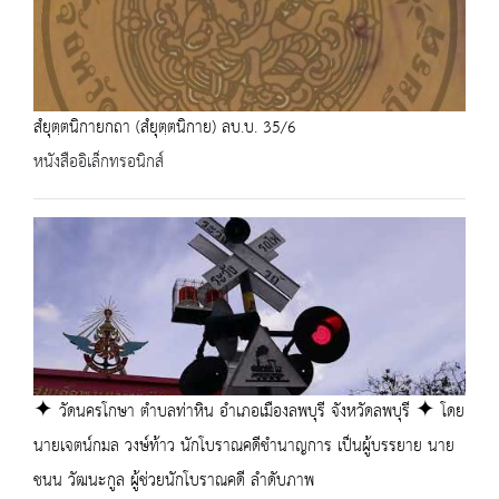
สํยุตฺตนิกายกถา (สํยุตฺตนิกาย) ลบ.บ. 35/6
หนังสืออิเล็กทรอนิกส์
✦ วัดนครโกษา ตำบลท่าหิน อำเภอเมืองลพบุรี จังหวัดลพบุรี ✦ โดย
นายเจตน์กมล วงษ์ท้าว นักโบราณคดีชำนาญการ เป็นผู้บรรยาย นาย
ชนน วัฒนะกูล ผู้ช่วยนักโบราณคดี ลำดับภาพ