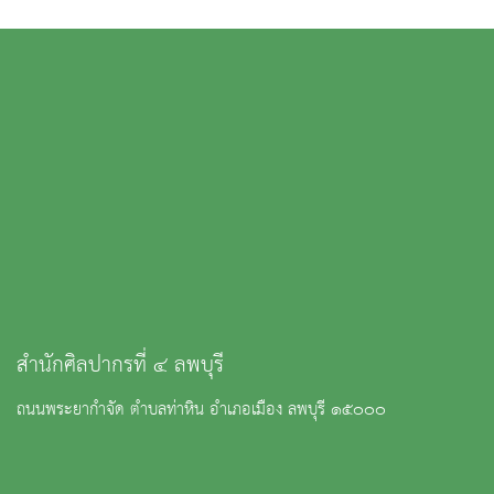
สำนักศิลปากรที่ ๔ ลพบุรี
ถนนพระยากำจัด ตำบลท่าหิน อำเภอเมือง ลพบุรี ๑๕๐๐๐