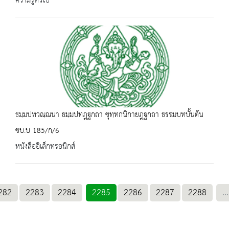
ความรู้ทั่วไป
ธมฺมปทวณฺณนา ธมฺมปทฎฐกถา ขุทฺทกนิกายฎฐกถา ธรรมบทบั้นต้น
ชบ.บ 185/ก/6
หนังสืออิเล็กทรอนิกส์
282
2283
2284
2285
2286
2287
2288
...