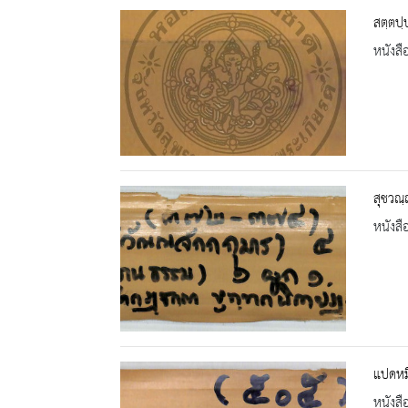
สตฺตปฺ
หนังสื
สุชวณฺ
หนังสื
แปดหมื
หนังสื