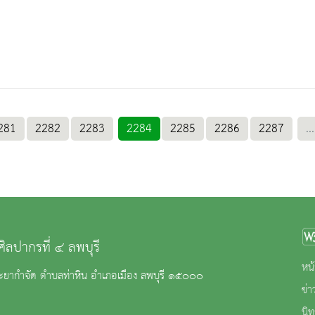
281
2282
2283
2284
2285
2286
2287
...
ศิลปากรที่ ๔ ลพบุรี
หน้
ยากำจัด ตำบลท่าหิน อำเภอเมือง ลพบุรี ๑๕๐๐๐
ข่
นิ