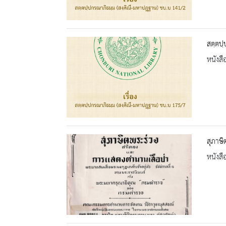
สตฺตปฺ
หนังสื
สุภาษ
หนังสื