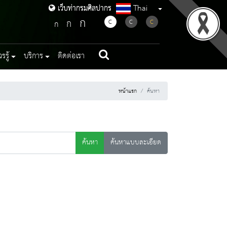
Thai
เว็บท่ากรมศิลปากร
เว็บท่ากรมศิลปากร
ก
ก
C
C
C
ก
รู้
บริการ
ติดต่อเรา
หน้าแรก
ค้นหา
ค้นหา
ค้นหาแบบละเอียด