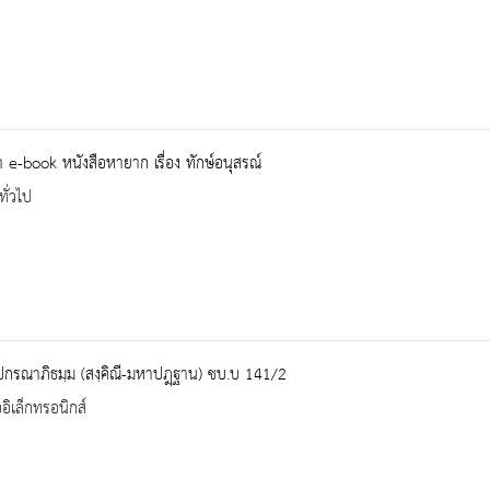
e-book หนังสือหายาก เรื่อง ทักษ์อนุสรณ์
ทั่วไป
ปกรณาภิธมฺม (สงฺคิณี-มหาปฎฺฐาน) ชบ.บ 141/2
ออิเล็กทรอนิกส์