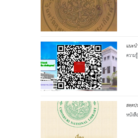
แนะนำ 
ความรู้
สตฺตปฺ
หนังสื