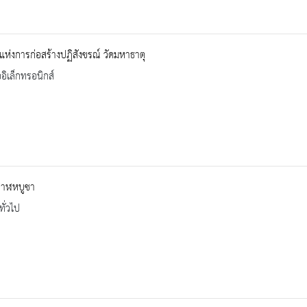
ุแห่งการก่อสร้างปฏิสังขรณ์ วัดมหาธาตุ
ออิเล็กทรอนิกส์
สาฬหบูชา
ทั่วไป