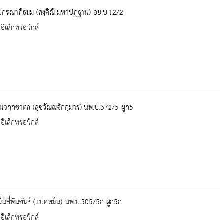
ปกรณาภิธมฺม (สงฺคิณี-มหาปฏฺฐาน) อย.บ.12/2
ออิเล็กทรอนิกส์
ณจกฺกชาตก (สุชวัณณจักกุมาร) นพ.บ.372/5 ผูก5
ออิเล็กทรอนิกส์
่นสี่พันขันธ์ (แปดหมื่น) นพ.บ.505/5ก ผูก5ก
ออิเล็กทรอนิกส์