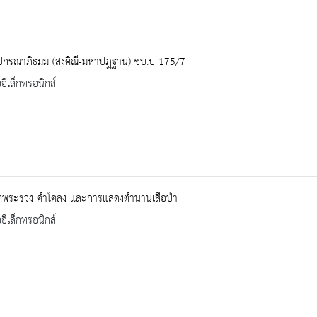
ปกรณาภิธมฺม (สงฺคิณี-มหาปฎฺฐาน) ชบ.บ 175/7
ออิเล็กทรอนิกส์
ิตพระร่วง คำโคลง และการแสดงตำนานเสือป่า
ออิเล็กทรอนิกส์