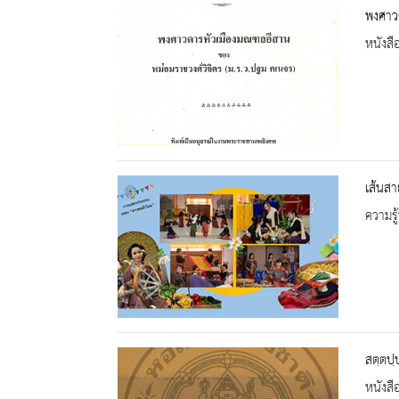
พงศาวด
หนังสื
เส้นส
ความรู้
สตฺตปฺ
หนังสื