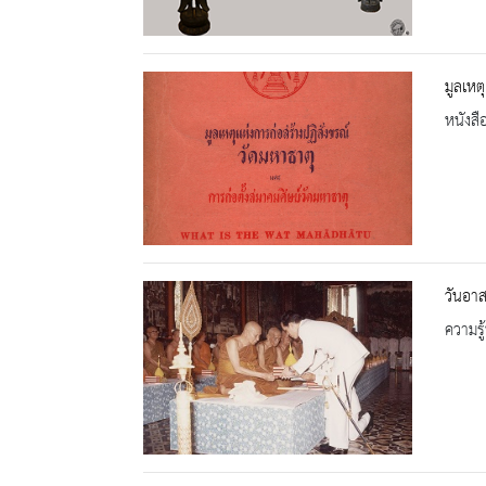
มูลเหต
หนังสื
วันอา
ความรู้