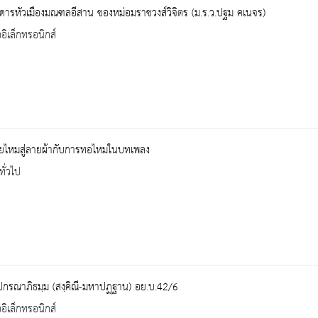
ารหัวเมืองมณฑลอีสาน ของหม่อมราชวงส์วิจิตร (ม.ร.ว.ปฐม คเนจร)
ออิเล็กทรอนิกส์
ายไหมสู่ลายผ้ากับการทอไหมในบทเพลง
ทั่วไป
ปกรณาภิธมฺม (สงฺคิณี-มหาปฏฺฐาน) อย.บ.42/6
ออิเล็กทรอนิกส์