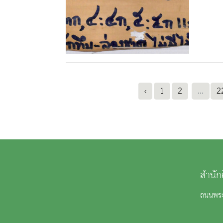
‹
1
2
...
2
สำนัก
ถนนพระ