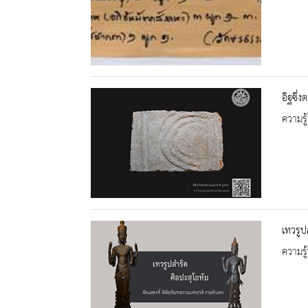
อิฐซึ่
ความรู้
เทวรูป
ความรู้