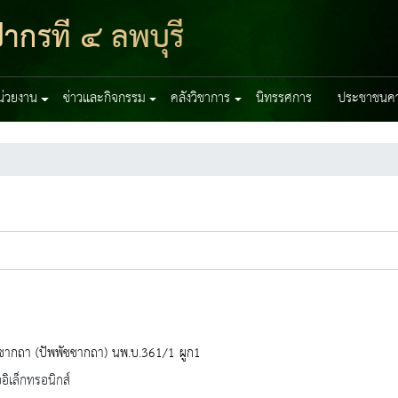
ากรที่ ๔ ลพบุรี
หน่วยงาน
ข่าวและกิจกรรม
คลังวิชาการ
นิทรรศการ
ประชาชนควร
ฺชากถา (ปัพพัชชากถา) นพ.บ.361/1 ผูก1
ออิเล็กทรอนิกส์