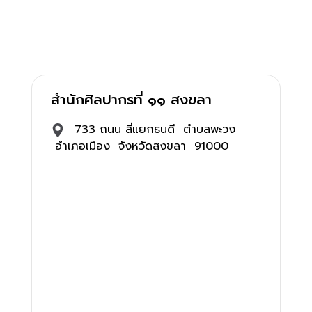
สำนักศิลปากรที่ ๑๑ สงขลา
733 ถนน สี่แยกธนดี ตำบลพะวง
อำเภอเมือง จังหวัดสงขลา 91000