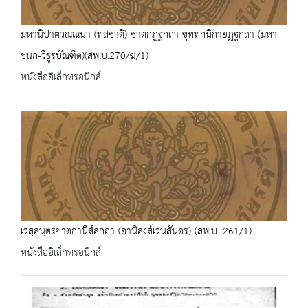
มหานิปาตวณฺณนา (ทสชาติ) ชาตกฏฐกถา ขุทฺทกนิกายฏฐกถา (มหา
ชนก-วิธูรบัณฑิต)(สพ.บ.270/ฆ/1)
หนังสืออิเล็กทรอนิกส์
เวสฺสนฺตรชาตกานิสํสกถา (อานิสงส์เวนสันดร) (สพ.บ. 261/1)
หนังสืออิเล็กทรอนิกส์