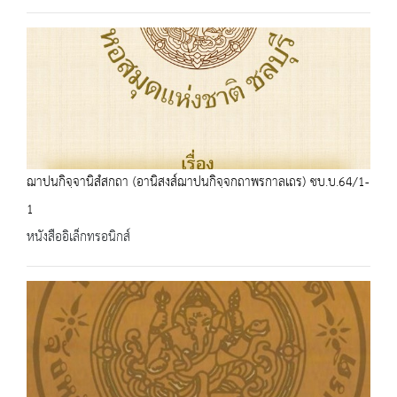
ฌาปนกิจฺจานิสํสกถา (อานิสงส์ฌาปนกิจฺจกถาพรกาลเถร) ชบ.บ.64/1-
1
หนังสืออิเล็กทรอนิกส์