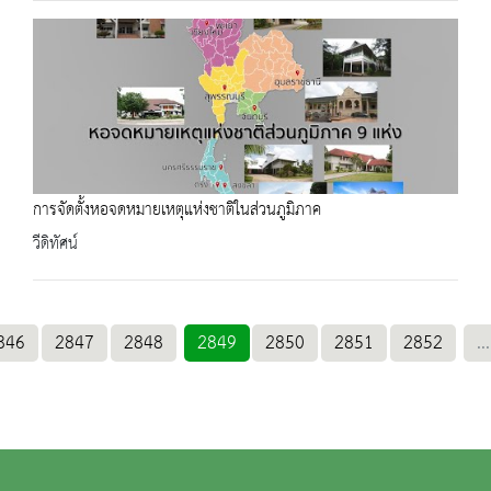
การจัดตั้งหอจดหมายเหตุแห่งชาติในส่วนภูมิภาค
วีดิทัศน์
846
2847
2848
2849
2850
2851
2852
...