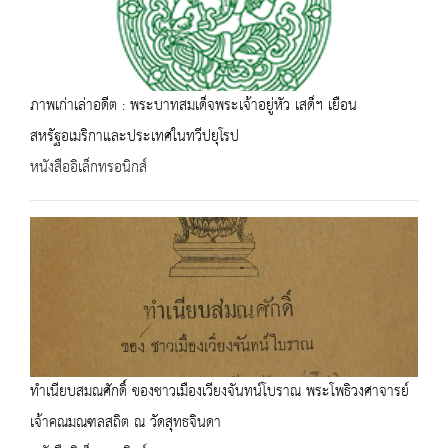
ภาพเก่าเล่าอดีต : พระบาทสมเด็จพระเจ้าอยู่หัว เสด็ฯ เยือน
สหรัฐอเมริกาและประเทศในทวีปยุโรป
หนังสืออิเล็กทรอนิกส์
ทำเนียบสมณศักดิ์ ของชาวเมืองเวียงจันทน์โบราณ พระโพธิวงศาจารย์
เจ้าคณมณฑลสถิต ณ วัดสุทธจินดา