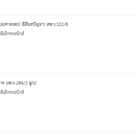
ทปญฺหาสงฺเขป (มิลินทปัญหา) สพ.บ.322/8
ออิเล็กทรอนิกส์
ปาต นพ.บ.284/2 ผูก2
ออิเล็กทรอนิกส์