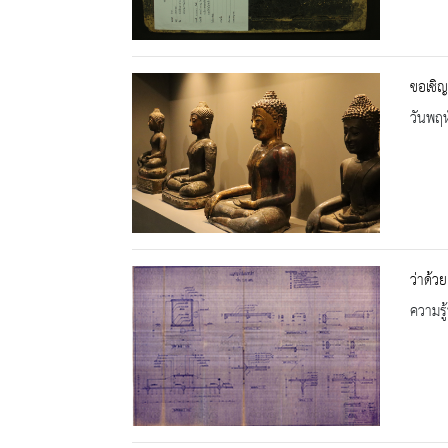
ขอเชิญ
วันพฤห
ว่าด้ว
ความรู้