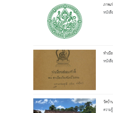
ภาพเก่
หนังสื
ทำเนีย
หนังสื
วัดบ้
ความรู้