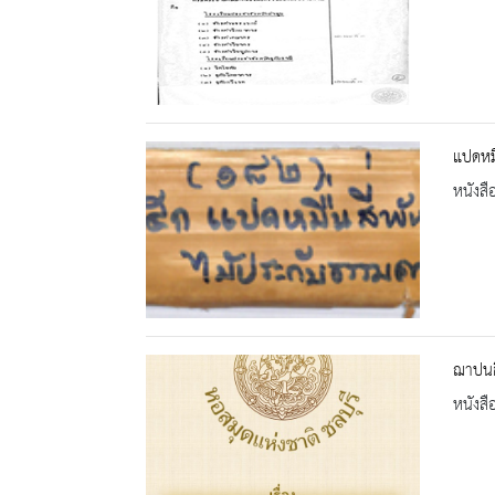
แปดหมื
หนังสื
ฌาปนก
หนังสื