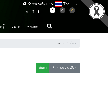
Thai
เว็บท่ากรมศิลปากร
เว็บท่ากรมศิลปากร
ก
ก
C
C
C
ก
รู้
บริการ
ติดต่อเรา
หน้าแรก
ค้นหา
ค้นหา
ค้นหาแบบละเอียด