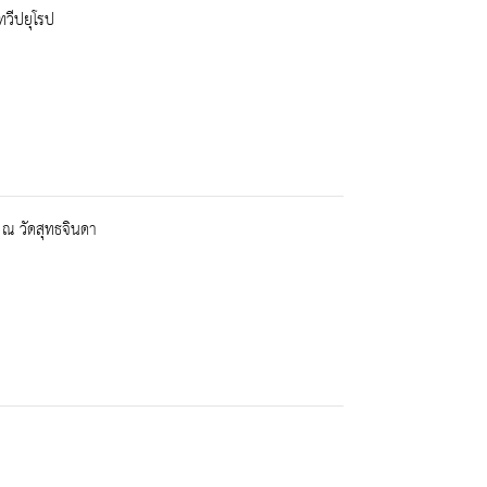
ทวีปยุโรป
 ณ วัดสุทธจินดา