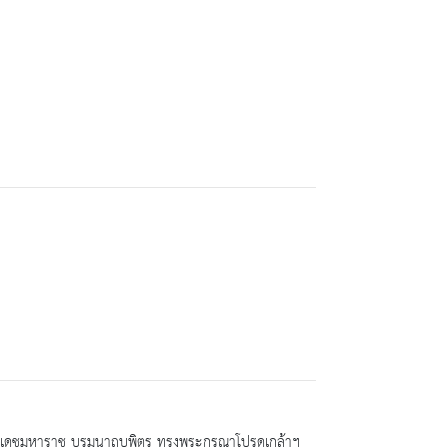
ลยเดชมหาราช บรมนาถบพิตร ทรงพระกรุณาโปรดเกล้าฯ