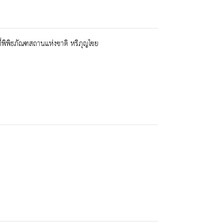
ี่พิพิธภัณฑสถานแห่งชาติ หริภุญไชย