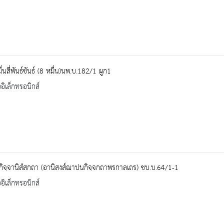
่นสี่พันธ์ขันธ์ (8 หมื่น)นพ.บ.182/1 ผูก1
ออิเล็กทรอนิกส์
ิจฺจานิสํสกถา (อานิสงส์ฌาปนกิจฺจกถาพรกาลเถร) ชบ.บ.64/1-1
ออิเล็กทรอนิกส์