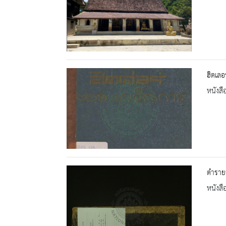
ฮิตเลอ
หนังสื
ตำรายา
หนังสื