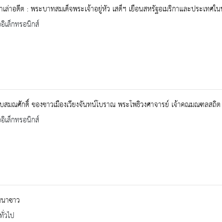
าเล่าอดีต : พระบาทสมเด็จพระเจ้าอยู่หัว เสด็ฯ เยือนสหรัฐอเมริกาและประเทศใน
ออิเล็กทรอนิกส์
บสมณศักดิ์ ของชาวเมืองเวียงจันทน์โบราณ พระโพธิวงศาจารย์ เจ้าคณมณฑลสถิต
ออิเล็กทรอนิกส์
านนาซาว
ทั่วไป