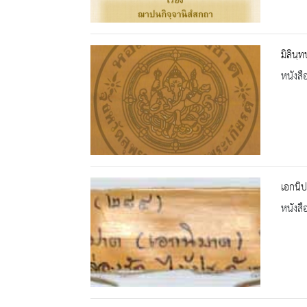
มิลินฺ
หนังสื
เอกนิ
หนังสื