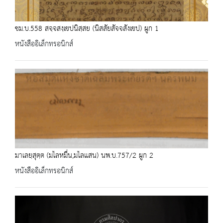
ชม.บ.558 สจฺจสงฺเขปนิสฺสย (นิสสัยสัจจสังเขป) ผูก 1
หนังสืออิเล็กทรอนิกส์
มาเลยฺสุตฺต (มไลหมื่น,มไลแสน) นพ.บ.757/2 ผูก 2
หนังสืออิเล็กทรอนิกส์