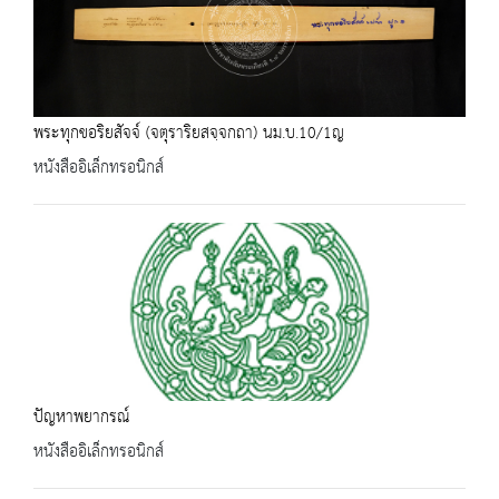
พระทุกขอริยสัจจ์ (จตุราริยสจฺจกถา) นม.บ.10/1ญ
หนังสืออิเล็กทรอนิกส์
ปัญหาพยากรณ์
หนังสืออิเล็กทรอนิกส์