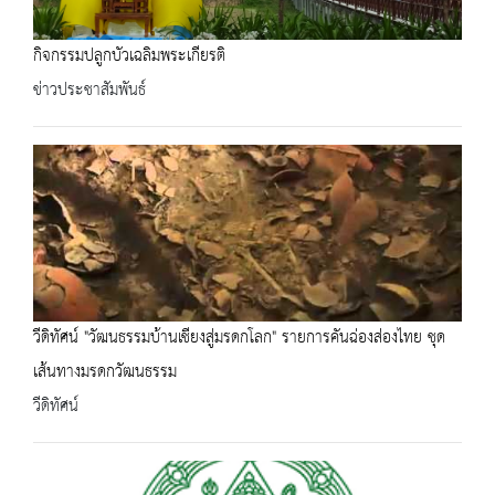
กิจกรรมปลูกบัวเฉลิมพระเกียรติ
ข่าวประชาสัมพันธ์
วีดิทัศน์ "วัฒนธรรมบ้านเชียงสู่มรดกโลก" รายการคันฉ่องส่องไทย ชุด
เส้นทางมรดกวัฒนธรรม
วีดิทัศน์