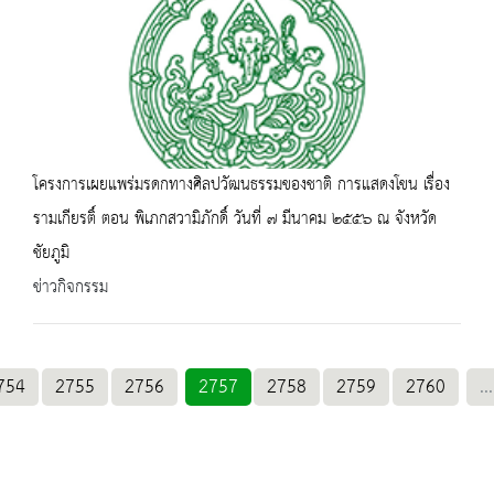
โครงการเผยแพร่มรดกทางศิลปวัฒนธรรมของชาติ การแสดงโขน เรื่อง
รามเกียรติ์ ตอน พิเภกสวามิภักดิ์ วันที่ ๗ มีนาคม ๒๕๕๖ ณ จังหวัด
ชัยภูมิ
ข่าวกิจกรรม
754
2755
2756
2757
2758
2759
2760
...