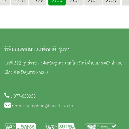
727
2728
2729
2730
2731
2732
2733
...
พิพิธภัณฑสถานแห่งชาติ ชุมพร
เลขที่ 312 ศูนย์ราชการจังหวัดชุมพร ถนนไตรรัตน์ ตำบลนาชะอัง อำเภอ
เมือง จังหวัดชุมพร 86000
: 077-658358
:
nm_chumphon@finearts.go.th