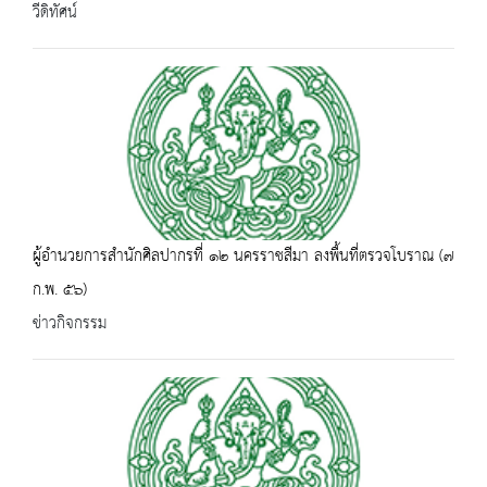
วีดิทัศน์
ผู้อำนวยการสำนักศิลปากรที่ ๑๒ นครราชสีมา ลงพื้นที่ตรวจโบราณ (๗
ก.พ. ๕๖)
ข่าวกิจกรรม