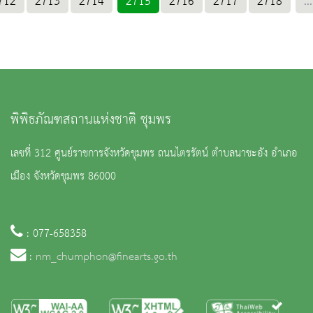
712
2713
2714
2715
2716
2717
2718
...
พิพิธภัณฑสถานแห่งชาติ ชุมพร
เลขที่ 312 ศูนย์ราชการจังหวัดชุมพร ถนนไตรรัตน์ ตำบลนาชะอัง อำเภอ
เมือง จังหวัดชุมพร 86000
: 077-658358
:
nm_chumphon@finearts.go.th