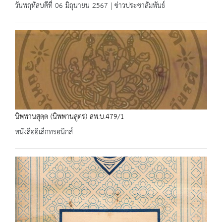
วันพฤหัสบดีที่ 06 มิถุนายน 2567 | ข่าวประชาสัมพันธ์
นิพฺพานสุตฺต (นิพพานสูตร) สพ.บ.479/1
หนังสืออิเล็กทรอนิกส์