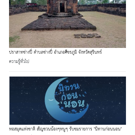
ปราสาทช่างปี่ ตำบลช่างปี่ อำเภอศีขรภูมิ จังหวัดสุรินทร์
ความรู้ทั่วไป
หอสมุดแห่งชาติ เชิญชวนน้องๆหนูๆ รับชมรายการ "นิทานก่อนนอน"