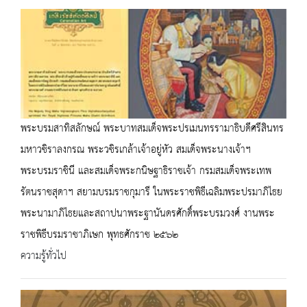
พระบรมสาทิสลักษณ์ พระบาทสมเด็จพระปรเมนทรรามาธิบดีศรีสินทร
มหาวชิราลงกรณ พระวชิรเกล้าเจ้าอยู่หัว สมเด็จพระนางเจ้าฯ
พระบรมราชินี และสมเด็จพระกนิษฐาธิราชเจ้า กรมสมเด็จพระเทพ
รัตนราชสุดาฯ สยามบรมราชกุมารี ในพระราชพิธีเฉลิมพระปรมาภิไธย
พระนามาภิไธยและสถาปนาพระฐานันดรศักดิ์พระบรมวงศ์ งานพระ
ราชพิธีบรมราชาภิเษก พุทธศักราช ๒๕๖๒
ความรู้ทั่วไป