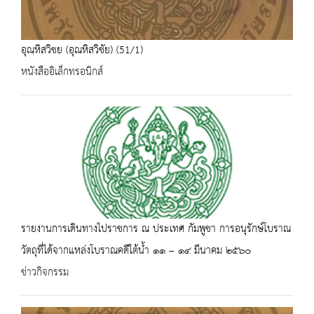
อุณฺหิสวิชย (อุณหิสวิชัย) (51/1)
หนังสืออิเล็กทรอนิกส์
รายงานการเดินทางไปราชการ ณ ประเทศ กัมพูชา การอนุรักษ์โบราณ
วัตถุที่ได้จากแหล่งโบราณคดีใต้น้ำ ๑๑ – ๑๔ มีนาคม ๒๕๖๐
ข่าวกิจกรรม