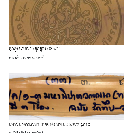
สุภสูตรเทศนา (สุภสูตร) (85/1)
หนังสืออิเล็กทรอนิกส์
มหานิปาตวณฺณนา (ทศชาติ) นพ.บ.33/ค/2 ผูก10