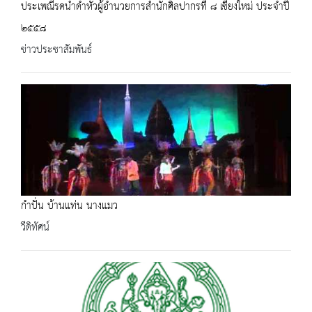
ประเพณีรดน้ำดำหัวผู้อำนวยการสำนักศิลปากรที่ ๘ เชียงใหม่ ประจำปี
๒๕๕๘
ข่าวประชาสัมพันธ์
กำปั่น บ้านแท่น นางแมว
วีดิทัศน์