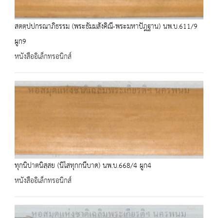
สตตฺปปกรณาภิธรรม (พระธัมมสังคิณี-พระมหาปัฎฐาน) นพ.บ.611/9
ผูก9
หนังสืออิเล็กทรอนิกส์
ทุกนิปาตนิสฺสย (นิไสทุกกนีบาด) นพ.บ.668/4 ผูก4
หนังสืออิเล็กทรอนิกส์