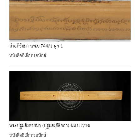
ลำอภิธัมมา นพ.บ.744/1 ผูก 1
หนังสืออิเล็กทรอนิกส์
พระปฐมสังคายนา (ปฐมสงฺคีติกถา) นม.บ.7/1ฆ
หนังสืออิเล็กทรอนิกส์