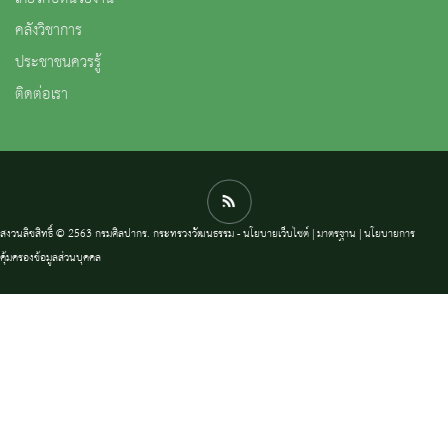
คลังวิชาการ
ประชาชนควรรู้
ติดต่อเรา
สงวนลิขสิทธิ์ © 2563 กรมศิลปากร. กระทรวงวัฒนธรรม -
นโยบายเว็บไซต์
|
มาตรฐาน
|
นโยบายการ
คุ้มครองข้อมูลส่วนบุคคล