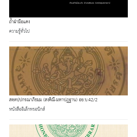
ถ้ำฝ่ามือแดง
ความรู้ทั่วไป
สตฺตปฺปกรณาภิธมฺม (สงฺคิณี-มหาปฏฺฐาน) อย.บ.42/2
หนังสืออิเล็กทรอนิกส์