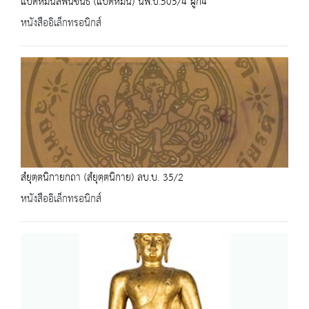
แปดหมื่นสี่พันขันธ์ (แปดหมื่น) นพ.บ.505/4 ผูก4
หนังสืออิเล็กทรอนิกส์
สํยุตฺตนิกายกถา (สํยุตฺตนิกาย) ลบ.บ. 35/2
หนังสืออิเล็กทรอนิกส์