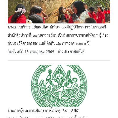
นางสาวนภัสสร แย้มคงเมือง นักโบราณคดีปฏิบัติการ กลุ่มโบราณคดี
สำนักศิลปากรที่ ๑๐ นครราชสีมา เป็นวิทยากรบรรยายให้ความรู้เกี่ยว
กับประวัติศาสตร์ของแหล่งตัดหินและภาพวาด ๔,๐๐๐ ปี
วันจันทร์ที่ 13 กรกฎาคม 2569 | ข่าวประชาสัมพันธ์
ประกาศผู้ชนะการเสนอราคาซื้อวัสดุ (36112.50)