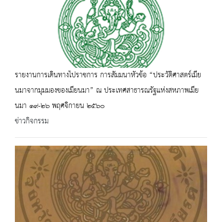
รายงานการเดินทางไปราชการ การสัมมนาหัวข้อ “ประวัติศาสตร์เมีย
นมาจากมุมมองของเมียนมา” ณ ประเทศสาธารณรัฐแห่งสหภาพเมีย
นมา ๑๙-๒๖ พฤศจิกายน ๒๕๖๐
ข่าวกิจกรรม