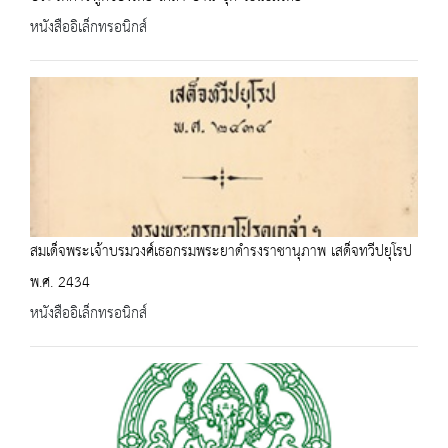
หนังสืออิเล็กทรอนิกส์
สมเด็จพระเจ้าบรมวงศ์เธอกรมพระยาดำรงราชานุภาพ เสด็จทวีปยุโรป
พ.ศ. 2434
หนังสืออิเล็กทรอนิกส์