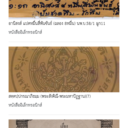
อานิสงส์ แปดหมื่นสี่พันขันธ์ (ฉลอง 8หมื่น) นพ.บ.58/1 ผูก11
หนังสืออิเล็กทรอนิกส์
สตฺตปฺปกรณาภิธมฺม (พระสังคิณี-พระมหาปัฏฐาน)(7)
หนังสืออิเล็กทรอนิกส์