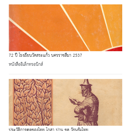
72 ปี โรงเรียนวัดสระแก้ว นครราชสีมา 2537
หนังสืออิเล็กทรอนิกส์
ประวัติการฑูตของไทย โกสา ปาน ชุด วัธนธัมไทย