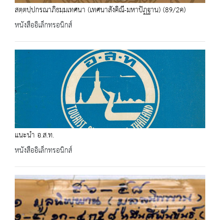
สตฺตปฺปกรณาภิธมฺมเทศนา (เทศนาสังคิณี-มหาปัฏฐาน) (89/2ค)
หนังสืออิเล็กทรอนิกส์
แนะนำ อ.ส.ท.
หนังสืออิเล็กทรอนิกส์