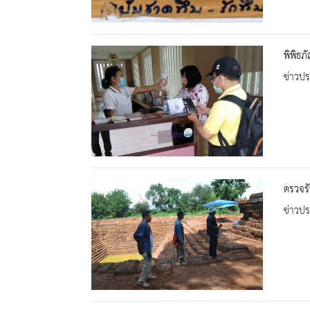
พิพิธภ
ข่าวปร
ตรวจรั
ข่าวปร