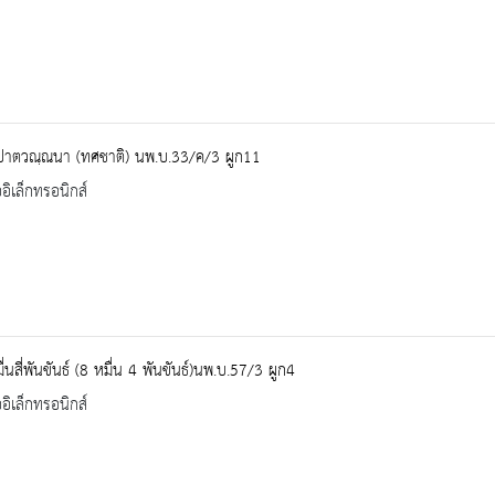
ปาตวณฺณนา (ทศชาติ) นพ.บ.33/ค/3 ผูก11
ออิเล็กทรอนิกส์
่นสี่พันขันธ์ (8 หมื่น 4 พันขันธ์)นพ.บ.57/3 ผูก4
ออิเล็กทรอนิกส์