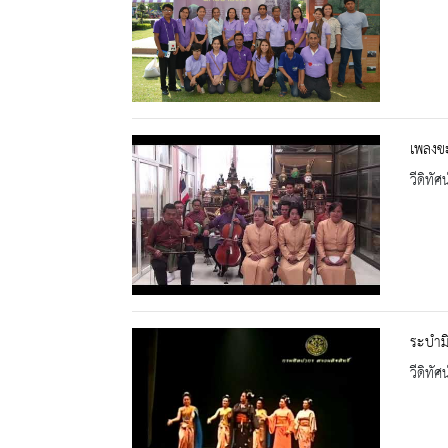
เพลงข
วีดิทัศน
ระบำมิ
วีดิทัศน