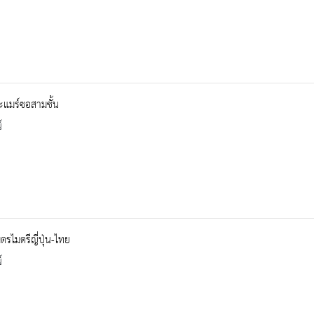
ะแมร์ซอสามชั้น
์
ตรไมตรีญี่ปุ่น-ไทย
์