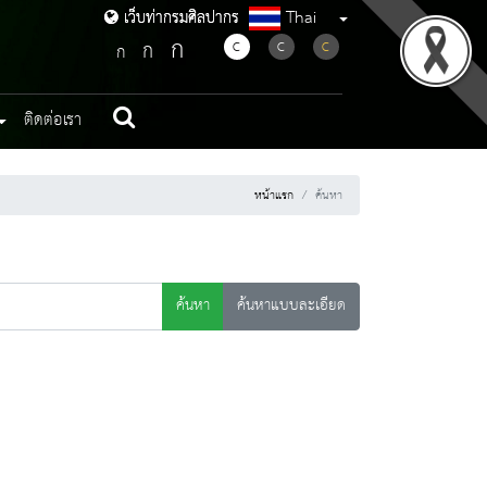
Thai
เว็บท่ากรมศิลปากร
เว็บท่ากรมศิลปากร
ก
ก
C
C
C
ก
ติดต่อเรา
หน้าแรก
ค้นหา
ค้นหา
ค้นหาแบบละเอียด