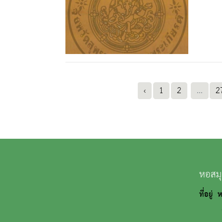
‹
1
2
...
2
หอสมุ
ที่อยู่
ถนนว