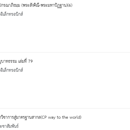
ปกรณาภิธมฺม (พระสังคิณี-พระมหาปัฏฐาน)(6)
ออิเล็กทรอนิกส์
ุบาทธรรม เล่มที่ 79
ออิเล็กทรอนิกส์
ลกวิชาการสู่มาตรฐานสากล(CP way to the world)
ะชาสัมพันธ์