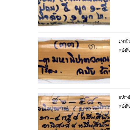
มหานิ
หนังสื
แปดหมื
หนังสื