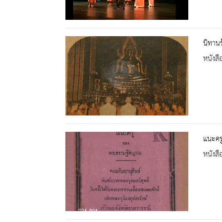
นิทานร
หนังสื
แนะคร
หนังสื