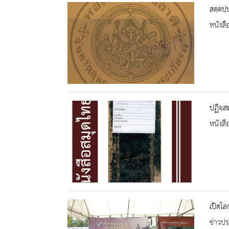
สตฺตปฺ
หนังสื
ปฏิจสม
หนังสื
เปิดโ
ข่าวปร