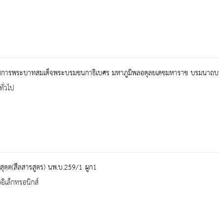
ศการพระบาทสมเด็จพระบรมชนกาธิเบศร มหาภูมิพลอดุลยเดชมหาราช บรมนาถบ
ทั่วไป
สุตฺต(สีลสารสูตร) นพ.บ.259/1 ผูก1
ออิเล็กทรอนิกส์