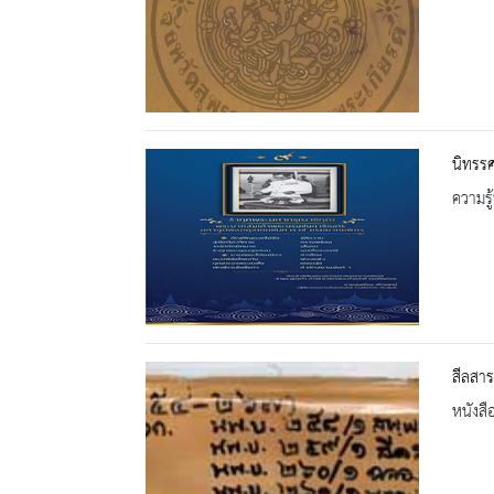
นิทรร
ความรู้
สีลสาร
หนังสื