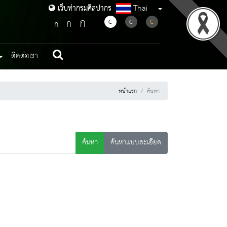
Thai
เว็บท่ากรมศิลปากร
เว็บท่ากรมศิลปากร
ก
ก
C
C
C
ก
ติดต่อเรา
หน้าแรก
ค้นหา
ค้นหา
ค้นหาแบบละเอียด