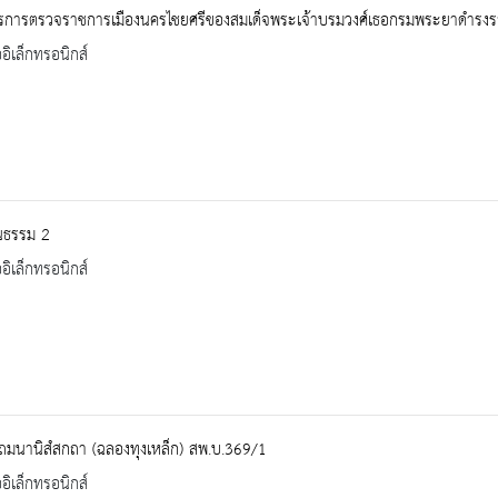
รการตรวจราชการเมืองนครไชยศรีของสมเด็จพระเจ้าบรมวงศ์เธอกรมพระยาดำรง
ออิเล็กทรอนิกส์
นธรรม 2
ออิเล็กทรอนิกส์
ถมนานิสํสกถา (ฉลองทุงเหล็ก) สพ.บ.369/1
ออิเล็กทรอนิกส์