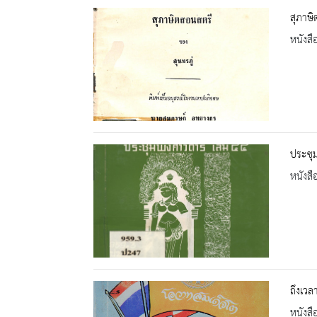
สุภาษิ
หนังสื
ประชุม
หนังสื
ถึงเวล
หนังสื