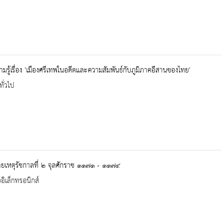
ามรู้เรื่อง 'เมืองศรีเทพในอดีตและความสัมพันธ์กับภูมิภาคอีสานของไทย'
ทั่วไป
ยเหตุรัชกาลที่ ๒ จุลศักราช ๑๑๗๑ - ๑๑๗๔
ออิเล็กทรอนิกส์