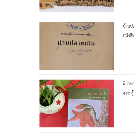
บ้านป
หนังสื
นิยาย
ความรู้