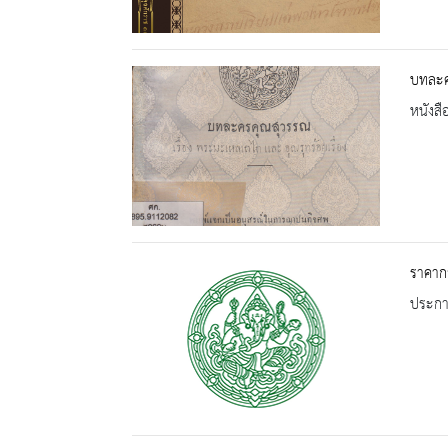
บทละคร
หนังสื
ราคาก
ประกาศ