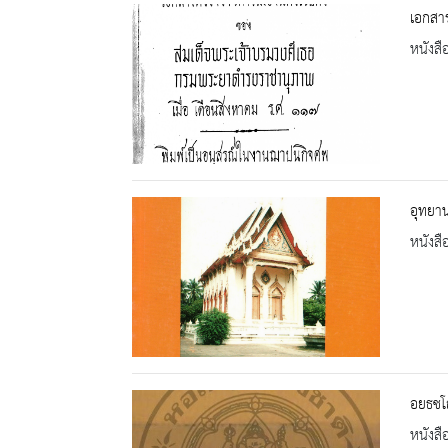
เอกสา
หนังสื
อุทยา
หนังสื
อยธชโ
หนังสื