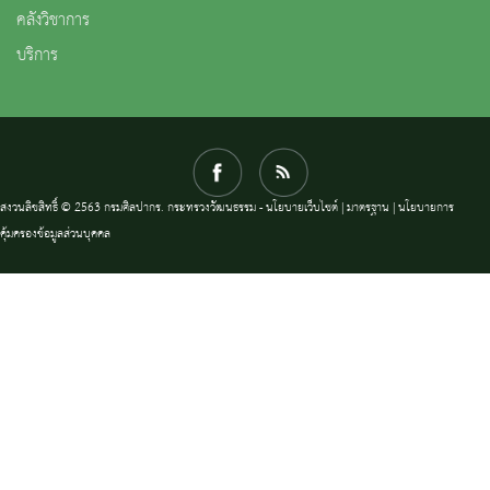
คลังวิชาการ
บริการ
สงวนลิขสิทธิ์ © 2563 กรมศิลปากร. กระทรวงวัฒนธรรม -
นโยบายเว็บไซต์
|
มาตรฐาน
|
นโยบายการ
คุ้มครองข้อมูลส่วนบุคคล