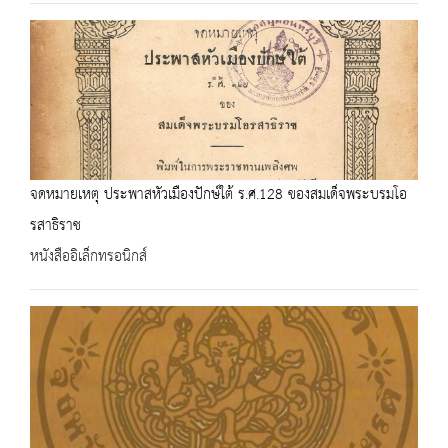
จดหมายเหตุ ประพาสหัวเมืองปักษ์ใต้ ร.ศ.128 ของสมเด็จพระบรมโอ
รสาธิราช
หนังสืออิเล็กทรอนิกส์