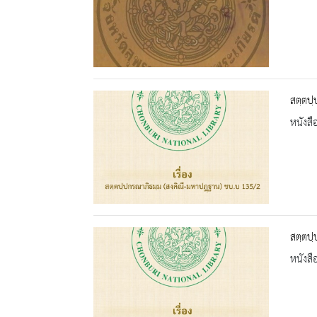
สตฺตปฺ
หนังสื
สตฺตปฺ
หนังสื