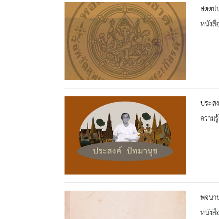
สตฺตปฺ
หนังสื
ประสงค
ความรู้
พจนานุ
หนังสื