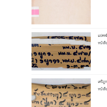
แปดหมื
หนังสื
เตปิฎก
หนังสื