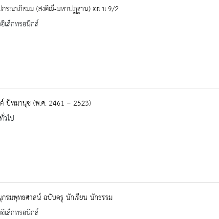
ปกรณาภิธมฺม (สงฺคิณี-มหาปฏฺฐาน) อย.บ.9/2
ออิเล็กทรอนิกส์
์ ปัทมานุช (พ.ศ. 2461 – 2523)
ทั่วไป
กรมพุทธศาสน์ ฉบับครู นักเรียน นักธรรม
ออิเล็กทรอนิกส์