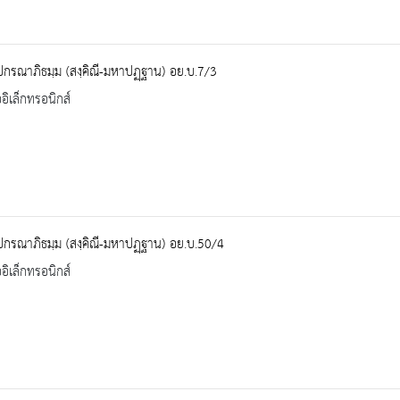
ปกรณาภิธมฺม (สงฺคิณี-มหาปฏฺฐาน) อย.บ.7/3
ออิเล็กทรอนิกส์
ปกรณาภิธมฺม (สงฺคิณี-มหาปฏฺฐาน) อย.บ.50/4
ออิเล็กทรอนิกส์