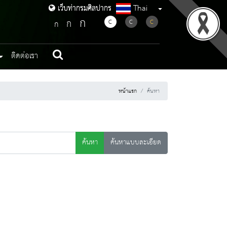
Thai
เว็บท่ากรมศิลปากร
เว็บท่ากรมศิลปากร
ก
ก
C
C
C
ก
ติดต่อเรา
หน้าแรก
ค้นหา
ค้นหา
ค้นหาแบบละเอียด