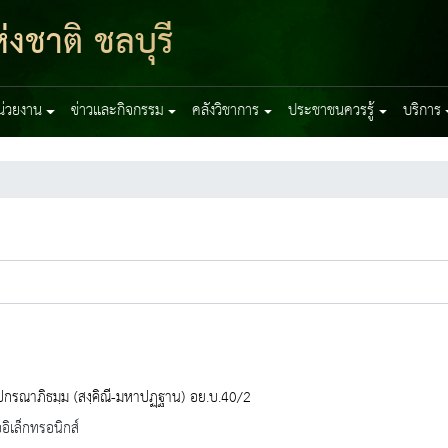
งชาติ ชลบุรี
หน่วยงาน
ข่าวและกิจกรรม
คลังวิชาการ
ประชาชนควรรู้
บริการ
ปกรณาภิธมฺม (สงฺคิณี-มหาปฏฺฐาน) อย.บ.40/2
ออิเล็กทรอนิกส์