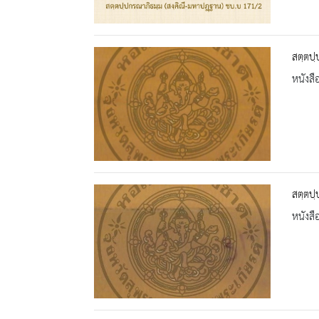
สตฺตปฺ
หนังสื
สตฺตปฺ
หนังสื