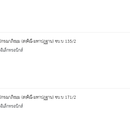
ปกรณาภิธมฺม (สงฺคิณี-มหาปฎฺฐาน) ชบ.บ 135/2
ออิเล็กทรอนิกส์
ปกรณาภิธมฺม (สงฺคิณี-มหาปฎฺฐาน) ชบ.บ 171/2
ออิเล็กทรอนิกส์