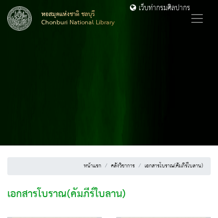
เว็บท่ากรมศิลปากร
หอสมุดแห่งชาติ ชลบุรี
Chonburi National Library
หน้าแรก
คลังวิชาการ
เอกสารโบราณ(คัมภีร์ใบลาน)
เอกสารโบราณ(คัมภีร์ใบลาน)