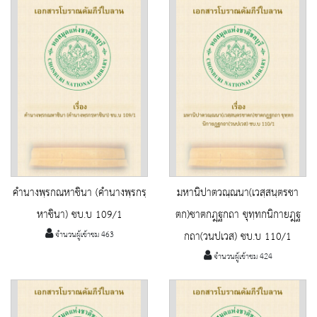
คำนางพฺรกณหาชินา (คำนางพฺรกรฺ
มหานิปาตวณฺณนา(เวสฺสนฺตรชา
หาชินา) ชบ.บ 109/1
ตก)ชาตกฎฺฐกถา ขุทฺทกนิกายฎฺฐ
จำนวนผู้เข้าชม 463
กถา(วนปเวส) ชบ.บ 110/1
จำนวนผู้เข้าชม 424