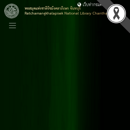
เว็บท่ากรมศิลปากร
หอสมุดแห่งชาติรัชมังคลาภิเษก จันทบุรี
Ratchamangkhalapisek National Library Chanthaburi