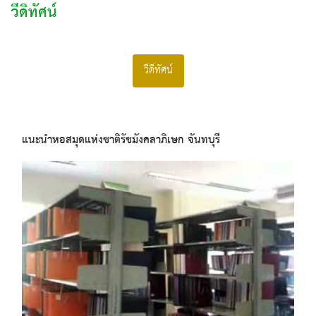
วีดิทัศน์
วีดีทัศน์
แนะนำหอสมุดแห่งชาติรัชมังคลาภิเษก จันทบุรี