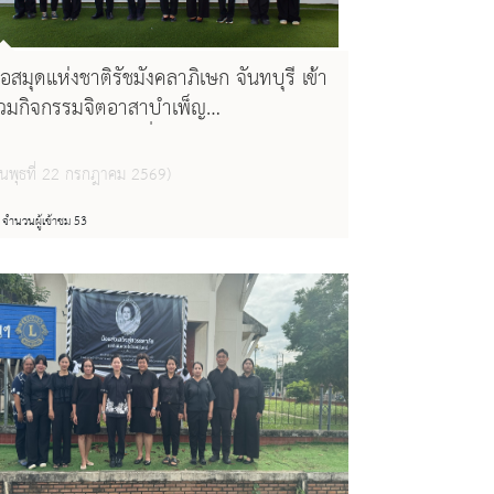
อสมุดแห่งชาติรัชมังคลาภิเษก จันทบุรี เข้า
่วมกิจกรรมจิตอาสาบำเพ็ญ
าธารณประโยชน์ เนื่องในวันคล้ายวันเฉลิม
ระชนมพรรษาพระบาทสมเด็จพระวชิร
วันพุธที่ 22 กรกฎาคม 2569)
กล้าเจ้าอยู่หัว 28 กรกฎาคม 2569
จำนวนผู้เข้าชม 53