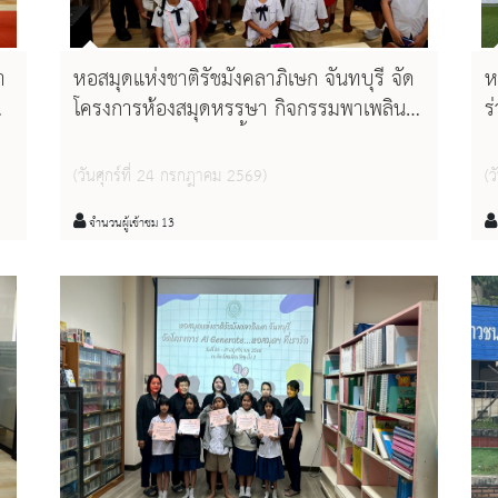
า
หอสมุดแห่งชาติรัชมังคลาภิเษก จันทบุรี จัด
ห
โครงการห้องสมุดหรรษา กิจกรรมพาเพลิน
ร
ประจำปี 2569 “ท้าลิ้นชิงรางวัล : พิชิต
ส
จ
ประโยคสุดหิน“
พ
(วันศุกร์ที่ 24 กรกฎาคม 2569)
(
เ
จำนวนผู้เข้าชม 13