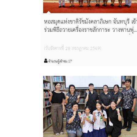
หอสมุดแห่งชาติรัชมังคลาภิเษก จันทบุรี เข้
ร่วมพิธีถวายเครื่องราชสักการะ วางพานพุ่ม
และพิธีจุดเทียนถวายพระพรชัยมงคล เนื่อง
ในวันเฉลิมพระชนมพรรษา พระบาทสมเด็
(วันอังคารที่ 28 กรกฎาคม 2569)
พระวชิรเกล้าเจ้าอยู่หัว ๒๘ กรกฎาคม
๒๕๖๙
จำนวนผู้เข้าชม 17