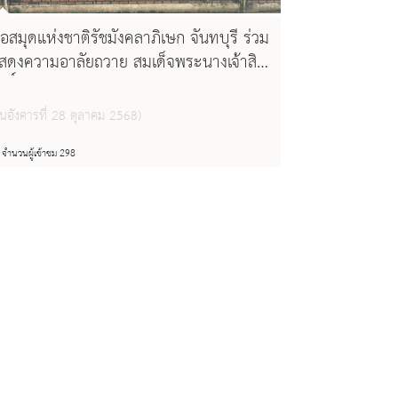
อสมุดแห่งชาติรัชมังคลาภิเษก จันทบุรี ร่วม
สดงความอาลัยถวาย สมเด็จพระนางเจ้าสิ
ิกิติ์ พระบรมราชินีนาถ พระบรมราชชนนี
ันปีหลวง เสด็จสู่สวรรคาลัย ด้วยสำนึกใน
ันอังคารที่ 28 ตุลาคม 2568)
ระมหากรุณาธิคุณเป็นล้นพ้นอันหาที่สุด
ได้
จำนวนผู้เข้าชม 298