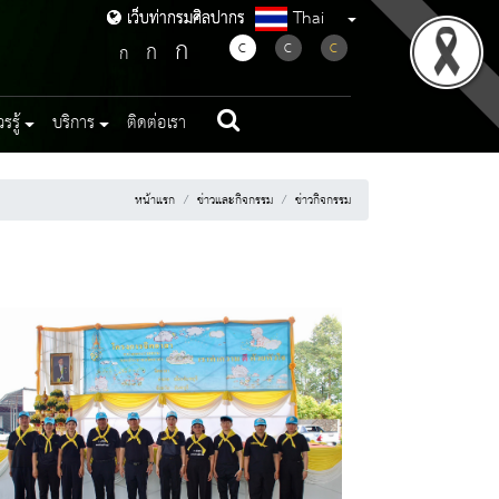
Thai
เว็บท่ากรมศิลปากร
เว็บท่ากรมศิลปากร
ก
ก
C
C
C
ก
รู้
บริการ
ติดต่อเรา
หน้าแรก
ข่าวและกิจกรรม
ข่าวกิจกรรม