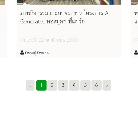
ภาพกิจกรรมและภาพผลงาน โครงการ Ai
ห
Generate...หอสมุดฯ ที่เรารัก
แ
ี
ร
พ
(วันเสาร์ที่ 22 พฤศจิกายน 2568)
(ว
พ
มิ
จำนวนผู้เข้าชม 376
‹
1
2
3
4
5
6
›