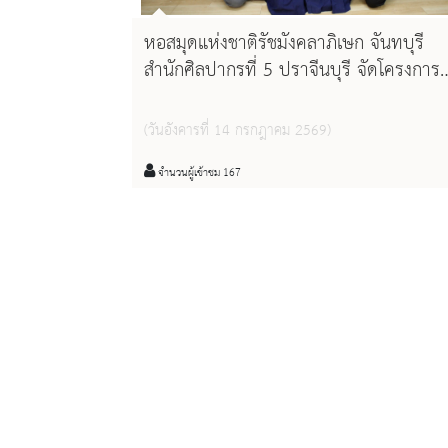
หอสมุดแห่งชาติรัชมังคลาภิเษก จันทบุรี
สำนักศิลปากรที่ 5 ปราจีนบุรี จัดโครงการ
ห้องสมุดหรรษา กิจกรรมพาเพลิน ประจำป
2569 “Little Keychain: เด็กน้อยลด
(วันอังคารที่ 14 กรกฎาคม 2569)
พลาสติก”
จำนวนผู้เข้าชม 167