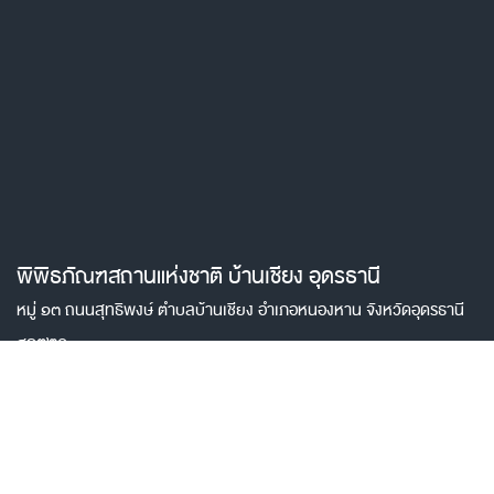
พิพิธภัณฑสถานแห่งชาติ บ้านเชียง อุดรธานี
หมู่ ๑๓ ถนนสุทธิพงษ์ ตำบลบ้านเชียง อำเภอหนองหาน จังหวัดอุดรธานี
๔๑๓๒๐
: ๐๔๒-๒๓๕-๐๔๐
:
nm_banchieng@finearts.go.th , Bc-
worldheritage@hotmail.com