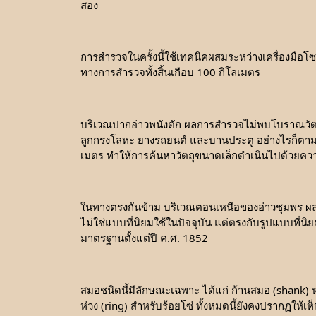
สอง
การสำรวจในครั้งนี้ใช้เทคนิคผสมระหว่างเครื่องมือ
ทางการสำรวจทั้งสิ้นเกือบ 100 กิโลเมตร
บริเวณปากอ่าวพนังตัก ผลการสำรวจไม่พบโบราณวัตถุห
ลูกกรงโลหะ ยางรถยนต์ และบานประตู อย่างไรก็ตาม วัต
เมตร ทำให้การค้นหาวัตถุขนาดเล็กดำเนินไปด้วยคว
ในทางตรงกันข้าม บริเวณตอนเหนือของอ่าวชุมพร ผล
ไม่ใช่แบบที่นิยมใช้ในปัจจุบัน แต่ตรงกับรูปแบบที่นิ
มาตรฐานตั้งแต่ปี ค.ศ. 1852
สมอชนิดนี้มีลักษณะเฉพาะ ได้แก่ ก้านสมอ (shank) หล
ห่วง (ring) สำหรับร้อยโซ่ ทั้งหมดนี้ยังคงปรากฏให้