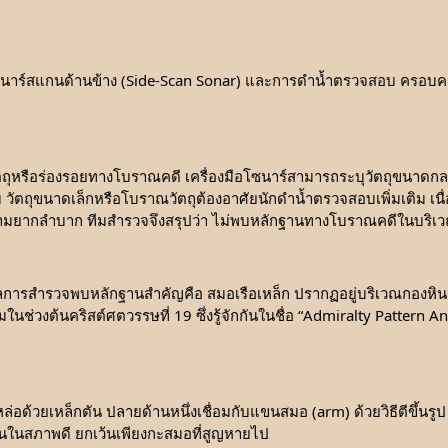
โซนาร์สแกนด้านข้าง (Side-Scan Sonar) และการดำน้ำตรวจสอบ ครอบคลุ
รือร่องรอยทางโบราณคดี เครื่องมือโซนาร์สามารถระบุวัตถุขนาดกลางถึ
ถุขนาดเล็กหรือโบราณวัตถุต้องอาศัยนักดำน้ำตรวจสอบเพิ่มเติม เนื่องจาก
ามยากลำบาก ทีมสำรวจจึงสรุปว่า ไม่พบหลักฐานทางโบราณคดีในบริเว
การสำรวจพบหลักฐานสำคัญคือ สมอเรือเหล็ก ปรากฏอยู่บริเวณกองหิน
ยมในช่วงต้นคริสต์ศตวรรษที่ 19 ซึ่งรู้จักกันในชื่อ “Admiralty Pattern
่อด้วยเหล็กตัน ปลายด้านหนึ่งเชื่อมกับแขนสมอ (arm) ด้วยวิธีตีขึ้นรู
เห็นในสภาพดี ยกเว้นเพียงกะสมอที่สูญหายไป