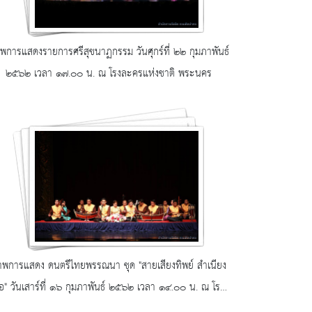
พการแสดงรายการศรีสุขนาฏกรรม วันศุกร์ที่ ๒๒ กุมภาพันธ์
๒๕๖๒ เวลา ๑๗.๐๐ น. ณ โรงละครแห่งชาติ พระนคร
พการแสดง ดนตรีไทยพรรณนา ชุด "สายเสียงทิพย์ สำเนียง
อ" วันเสาร์ที่ ๑๖ กุมภาพันธ์ ๒๕๖๒ เวลา ๑๔.๐๐ น. ณ โรง
ละครแห่งชาติ