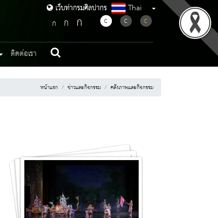
Thai
เว็บท่ากรมศิลปากร
เว็บท่ากรมศิลปากร
ก
ก
C
C
C
ก
ติดต่อเรา
หน้าแรก
ข่าวและกิจกรรม
คลังภาพและกิจกรรม