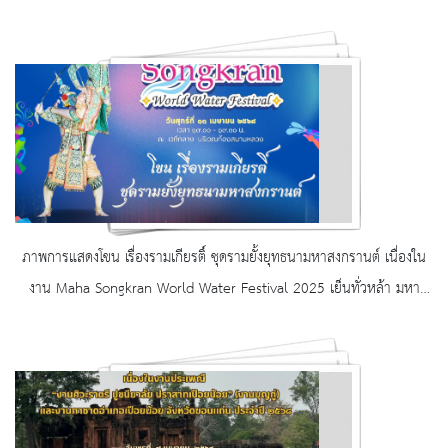
ภาพการแสดงโขน เรื่องรามเกียรติ์ ชุดรามยั้งยุทธนามหาสงกรานต์ เนื่องใน
งาน Maha Songkran World Water Festival 2025 เย็นทั่วหล้า มหา
สงกรานต์ ณ เวทีกลาง บริเวณท้องสนามหลวง ในวันที่ ๑๑ เมษายน ๒๕๖๘