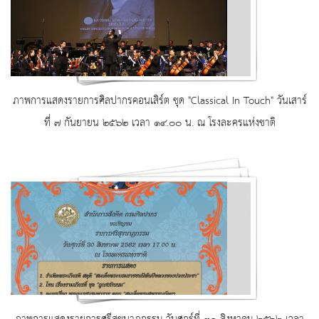
ภาพการแสดงรายการศิลปากรคอนเสิร์ต ชุด "Classical In Touch" วันเสาร์
ที่ ๗ กันยายน ๒๕๖๒ เวลา ๑๔.๐๐ น. ณ โรงละครแห่งชาติ