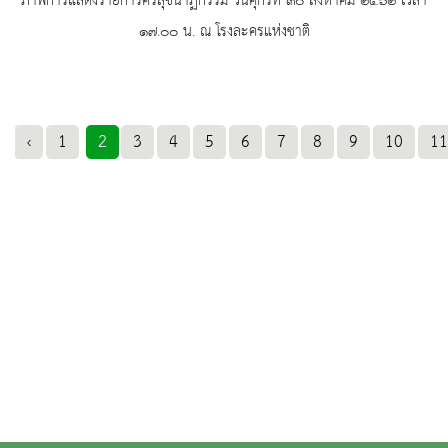
ภาพการแสดงรายการศรีสุขนาฏกรรม วันศุกร์ที่ ๓๐ สิงหาคม ๒๕๖๒ เวลา
๑๗.๐๐ น. ณ โรงละครแห่งชาติ
‹
1
2
3
4
5
6
7
8
9
10
11