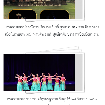
ภาพการแสดง โขนนั่งราว เรื่องรามเกียรติ์ ชุดนาคบาศ - ขาดเศียรขาดกร
เนื่องในงานประเพณี “งานศิวะราตรี ปูชนียาลัย ปราสาทเปือยน้อย” (งาน
บุญกู่) และงานกาชาดอำเภอเปือยน้อย จังหวัดขอนแก่น ประจำปี ๒๕๖๘ ณ
ปราสาทเปือยน้อย จังหวัดขอนแก่น
ภาพการแสดง รายการ ศรีสุขนาฏกรรม วันศุกร์ที่ ๒๗ กันยายน ๒๕๖๒