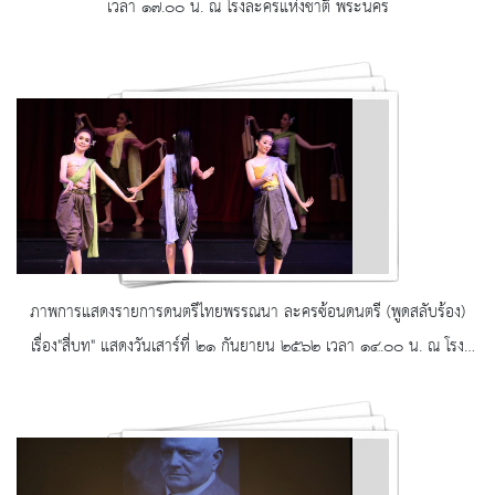
เวลา ๑๗.๐๐ น. ณ โรงละครแห่งชาติ พระนคร
ภาพการแสดงรายการดนตรีไทยพรรณนา ละครซ้อนดนตรี (พูดสลับร้อง)
เรื่อง"สี่บท" แสดงวันเสาร์ที่ ๒๑ กันยายน ๒๕๖๒ เวลา ๑๔.๐๐ น. ณ โรง
ละครแห่งชาติ