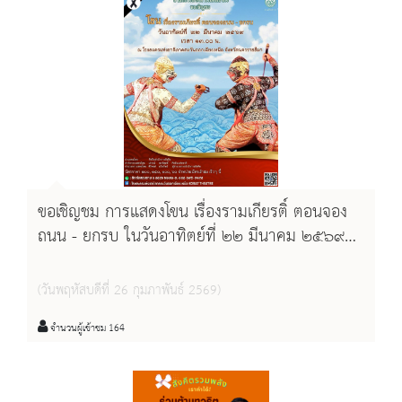
ขอเชิญชม การแสดงโขน เรื่องรามเกียรติ์ ตอนจอง
ถนน - ยกรบ ในวันอาทิตย์ที่ ๒๒ มีนาคม ๒๕๖๙
เวลา ๑๓.๐๐ น. ณ โรงละครแห่งชาติภาคตะวันออก
เฉียงเหนือ จังหวัดนครราชสีมา
(วันพฤหัสบดีที่ 26 กุมภาพันธ์ 2569)
จำนวนผู้เข้าชม 164