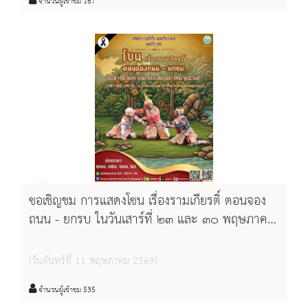
จำนวนผู้เข้าชม 167
ขอเชิญชม การแสดงโขน เรื่องรามเกียรติ์ ตอนจอง
ถนน - ยกรบ ในวันเสาร์ที่ ๒๓ และ ๓๐ พฤษภาคม
๒๕๖๙ เวลา ๑๔.๐๐ น. ณ โรงละครแห่งชาติภาค
ตะวันตก จังหวัดสุพรรณบุรี
(วันจันทร์ที่ 11 พฤษภาคม 2569)
จำนวนผู้เข้าชม 535