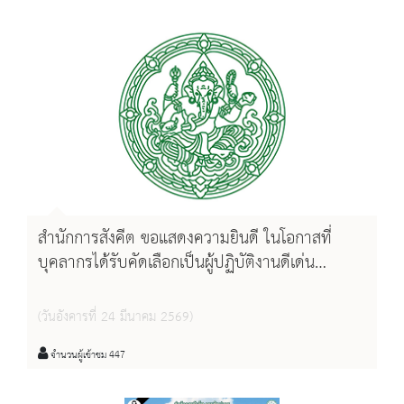
สำนักการสังคีต ขอแสดงความยินดี ในโอกาสที่
บุคลากรได้รับคัดเลือกเป็นผู้ปฏิบัติงานดีเด่น
พนักงานราชการผู้ปฏิบัติงานดีเด่น และลูกจ้างผู้
ปฏิบัติงานดีเด่นในสังกัดกรมศิลปากร ประจำปี
(วันอังคารที่ 24 มีนาคม 2569)
พุทธศักราช 2568
จำนวนผู้เข้าชม 447