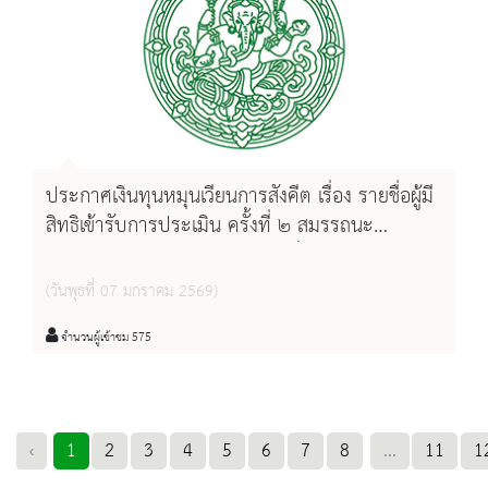
ประกาศเงินทุนหมุนเวียนการสังคีต เรื่อง รายชื่อผู้มี
สิทธิเข้ารับการประเมิน ครั้งที่ ๒ สมรรถนะ
(สัมภาษณ์) การเลือกสรรบุคคลเป็นพนักงานเงิน
ทุนหมุนเวียนการสังคีต สังกัดสำนักการสังคีต กรม
(วันพุธที่ 07 มกราคม 2569)
ศิลปากร
จำนวนผู้เข้าชม 575
‹
1
2
3
4
5
6
7
8
...
11
1