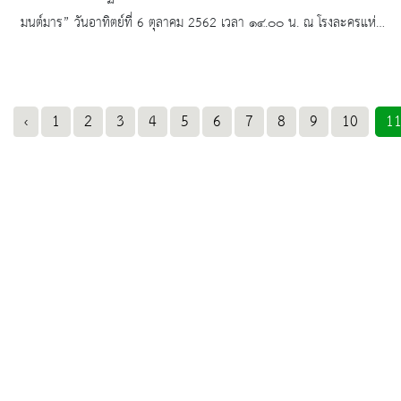
มนต์มาร” วันอาทิตย์ที่ 6 ตุลาคม 2562 เวลา ๑๔.๐๐ น. ณ โรงละครแห่ง
ชาติ
‹
1
2
3
4
5
6
7
8
9
10
1